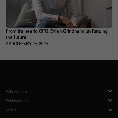
From trainee to CFO: Stian Grindheim on funding
the future
ARTICLE
⏵
MAY 26, 2026
Who we are
For investors
News