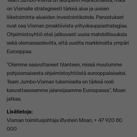
Team Jumbo-Visma on alunperin Alankomaista, mikä
on Vismalle strategisesti tärkeä alue ja uusien
liiketoiminta-alueiden investointikohde. Panostukset
ovat osa Visman proaktiivista yrityskauppastrategiaa.
Ohjelmistoyhtiö etsii jatkuvasti uusia mahdollisuuksia
sekä olemassaolevilta, että uusilta markkinoilta ympäri
Eurooppaa.
“Olemme saavuttaneet tilanteen, missä muutumme
pohjoismaisesta ohjelmistoyhtiöstä eurooppalaiseksi.
Team Jumbo-Visman tukemisella on tärkeä rooli
kasvattaessamme jalansijaamme Euroopassa”, Moan
jatkaa.
Lisätietoja:
Visman toimitusjohtaja Øystein Moan, + 47 920 80
000