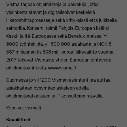
Visma tarjoaa ohjelmistoja ja palveluja, jotka
yksinkertaistavat ja digitalisoivat keskeisiä
liiketoimintaprosesseja sekä yrityksissä että julkisella
sektorilla. Konserni toimii Pohjois-Euroopan lisäksi
Keski- ja Itä-Euroopassa sekä Benelux-maissa. Yli
8000 työntekijää, yli 800 000 asiakasta ja NOK 8
537 miljoonan (n. 893 milj. euroa) liikevaihto vuonna
2017 tekevät Vismasta yhden Euroopan johtavista
ohjelmistoyhtiöistä. www.visma.fi
Suomessa jo yli 1200 Visman asiantuntijaa auttaa
asiakkaitaan pysymään askeleen edellä
ohjelmistoratkaisujen ja IT-konsultoinnin avulla.
Kotisivu:
visma.fi
.
Kuvaliitteet