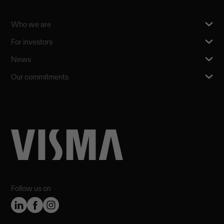
Who we are
For investors
News
Our commitments
Follow us on