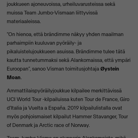
joukkueen ajoneuvoissa, urheiluvarusteissa sekä
muissa Team Jumbo-Vismaan liittyvissä
materiaaleissa.
“On hienoa, että brändimme näkyy yhden maailman
parhaimpiin kuuluvan pyöräily- ja
pikaluistelujoukkueen asuissa. Brändimme tulee tätä
kautta tunnetummaksi sekä Alankomaissa, että ympäri
Euroopan”, sanoo Visman toimitusjohtaja
Øystein
Moan
.
Ammattilaispyöräilyjoukkue kilpailee merkittävissä
UCI World Tour -kilpailuissa kuten Tour de France, Giro
d’Italia ja Vuelta a España. 2019 kilpailulistalla ovat
myös pohjoismaiset kilpailut Hammer Stavanger, Tour
of Denmark ja Arctic race of Norway.