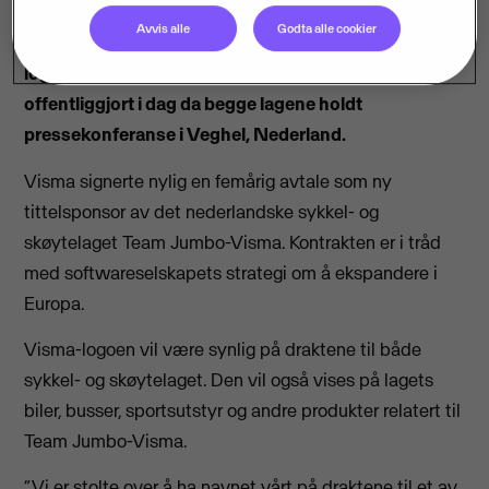
Med Visma som ny tittelsponsor starter Team
Avvis alle
Godta alle cookier
Jumbo-Visma det nye året i nye drakter med Visma-
logoen. De første bildene av de nye draktene ble
offentliggjort i dag da begge lagene holdt
pressekonferanse i Veghel, Nederland.
Visma signerte nylig en femårig avtale som ny
tittelsponsor av det nederlandske sykkel- og
skøytelaget Team Jumbo-Visma. Kontrakten er i tråd
med softwareselskapets strategi om å ekspandere i
Europa.
Visma-logoen vil være synlig på draktene til både
sykkel- og skøytelaget. Den vil også vises på lagets
biler, busser, sportsutstyr og andre produkter relatert til
Team Jumbo-Visma.
“Vi er stolte over å ha navnet vårt på draktene til et av