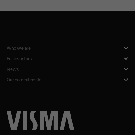
Who we are
For investors
News
Our commitments