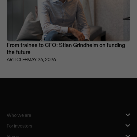
From trainee to CFO: Stian Grindheim on funding
the future
ARTICLE
⏵
MAY 26, 2026
Who we are
For investors
News