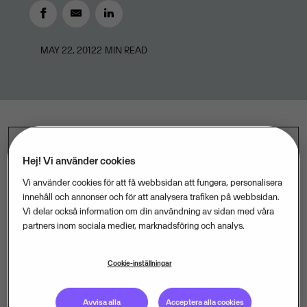
MAY 22, 2012
2
MIN READ
Visma Software välkomnar Grontmij AB som ny
Hej! Vi använder cookies
kund till tid- och projektsystemet Visma PX. Samtliga
Vi använder cookies för att få webbsidan att fungera, personalisera
800 medarbetare i Grontmijs svenska verksamhet
innehåll och annonser och för att analysera trafiken på webbsidan.
kommer att beröras av det nya affärssystemet,
Vi delar också information om din användning av sidan med våra
partners inom sociala medier, marknadsföring och analys.
eftersom det bland annat hanterar
tidsrapporteringen.
Cookie-inställningar
Med Visma PX får Grontmijs uppdragsledare enklare
att följa upp lönsamheten i projekt, öka transparensen i
Avvisa alla
Acceptera alla cookies