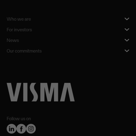
Who we are
For investors
News
Our commitments
Follow us on