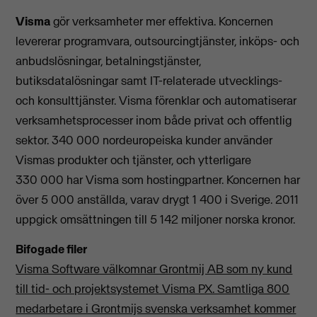
Visma
gör verksamheter mer effektiva. Koncernen
levererar programvara, outsourcingtjänster, inköps- och
anbudslösningar, betalningstjänster,
butiksdatalösningar samt IT-relaterade utvecklings-
och konsulttjänster. Visma förenklar och automatiserar
verksamhetsprocesser inom både privat och offentlig
sektor. 340 000 nordeuropeiska kunder använder
Vismas produkter och tjänster, och ytterligare
330 000 har Visma som hostingpartner. Koncernen har
över 5 000 anställda, varav drygt 1 400 i Sverige. 2011
uppgick omsättningen till 5 142 miljoner norska kronor.
Bifogade filer
Visma Software välkomnar Grontmij AB som ny kund
till tid- och projektsystemet Visma PX. Samtliga 800
medarbetare i Grontmijs svenska verksamhet kommer