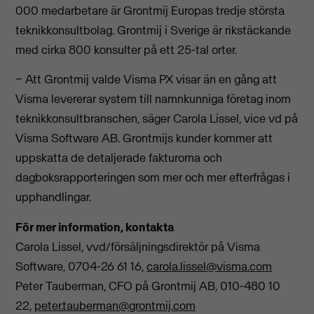
000 medarbetare är Grontmij Europas tredje största
teknikkonsultbolag. Grontmij i Sverige är rikstäckande
med cirka 800 konsulter på ett 25-tal orter.
− Att Grontmij valde Visma PX visar än en gång att
Visma levererar system till namnkunniga företag inom
teknikkonsultbranschen, säger Carola Lissel, vice vd på
Visma Software AB. Grontmijs kunder kommer att
uppskatta de detaljerade fakturorna och
dagboksrapporteringen som mer och mer efterfrågas i
upphandlingar.
För mer information, kontakta
Carola Lissel, vvd/försäljningsdirektör på Visma
Software, 0704-26 61 16,
carola.lissel@visma.com
Peter Tauberman, CFO på Grontmij AB, 010-480 10
22,
peter.tauberman@grontmij.com