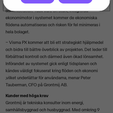
pågående projekt samt bidra till minskad
administration. Tack vare en stark, integrerad
ekonomimotor i systemet kommer de ekonomiska
flödena automatiseras och risken för fel minimeras i
hela bolaget.
− Visma PX kommer att bli ett strategiskt hjälpmedel
och bidra till bättre överblick av projekten. Det leder till
förbättrad kontroll och därmed även ökad lönsamhet.
Införandet av systemet gick enligt tidsplanen och
kändes väldigt fokuserat kring flöden och ekonomi
,vilket underlättar för användarna, menar Peter
Tauberman, CFO på Grontmij AB.
Kunder med höga krav
Grontmij är tekniska konsulter inom energi,
samhällsbyggnad och husbyggnad. Med omkring 9