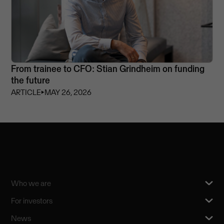
From trainee to CFO: Stian Grindheim on funding
the future
ARTICLE
⏵
MAY 26, 2026
Who we are
For investors
News