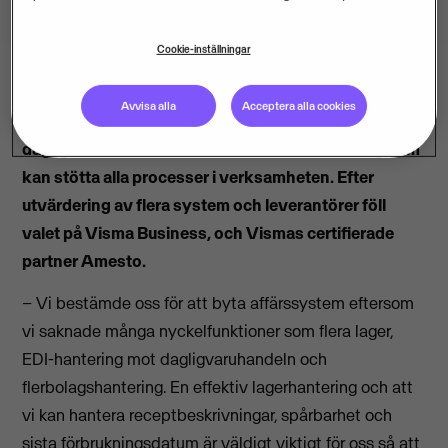
Cookie-inställningar
Avvisa alla
Acceptera alla cookies
När Texas Smokehouse växte och satsade mot
dagligvaruhandeln behövdes en helhetslösning som
kan stötta alla processer i verksamheten. Efter
utvärdering av flera system och leverantörer föll
valet på Visma Business, och Vismas certifierade
partner Amesto.
– Vi bestämde oss för att byta affärssystem eftersom
vi saknade många nyckelfunktioner som flera lager,
EDI-hantering mot dagligvaruhandeln och
flerbolagshantering. En effektiv lagerhantering och att
vi kan hantera receptbeskrivningar, spårbarhet och
sista förbrukningsdatum är väldigt viktigt för oss så att