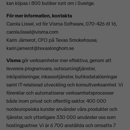
kan köpas i 800 butiker runt om i Sverige.
För mer information, kontakta
Carola Lissel, vd för Visma Software, 070-426 61 16,
carola.lissel@visma.com
Karin Järnerot, CFO på Texas Smokehouse,
karin.jarnerot@texaslonghorn.se
Visma
gör verksamheter mer effektiva, genom att
leverera programvara, outsourcingtjänster,
inköpslösningar, inkassotjänster, butiksdatalösningar
samt IT-relaterad utveckling och konsultverksamhet. Vi
förenklar och automatiserar verksamhetsprocesser
både inom privat och offentlig sektor. 400 000
nordeuropeiska kunder använder våra produkter och
tjänster, och ytterligare 330 000 använder oss som
hostingpartner. Vi är 6 700 anställda och omsatte 7