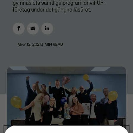
gymnasiets samtliga program drivit UF-
företag under det gångna läsåret.
MAY 12, 2021
3
MIN READ