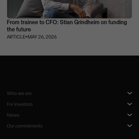
From trainee to CFO: Stian Grindheim on funding
the future
ARTICLE
⏵
MAY 26, 2026
Who we are
For investors
News
Our commitments