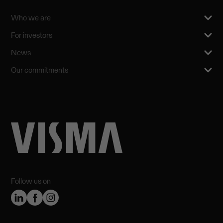
Who we are
For investors
News
Our commitments
Follow us on