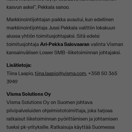
kasvun askel”, Pekkala sanoo.
Markkinointijohtajan paikka avautui, kun edellinen
markkinointijohtaja Jussi Pekkala valittiin lokakuun
alussa yhtiön toimitusjohtajaksi. Sitä edelsi
toimitusjohtaja
Ari-Pekka Salovaaran
valinta Visman
kansainvälisen Lower SMB -liiketoiminnan johtajaksi.
Lisätietoja:
Tiina Laapio,
tiina.laapio@visma.com
, +358 50 365
3949
Visma Solutions Oy
Visma Solutions Oy on Suomen johtava
pilvipalveluiden ohjelmistotoimittaja, joka tarjoaa
ratkaisut liiketoiminnan pyörittämisen ja johtamisen
tueksi pk-yrityksille. Ratkaisuja käyttää Suomessa