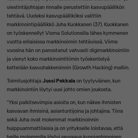
viestintäjohtajan rinnalle perustettiin kasvupäällikön
tehtävä. Uudeksi kasvupäälliköksi valittiin
markkinointipäällikkö Juha Kuokkanen (37). Kuokkanen
on työskennellyt Visma Solutionsilla lähes kymmenen
vuotta erilaisissa markkinoinnin tehtävissä. Viime
vuosina hän on panostanut vahvasti digimarkkinointiin
ja vienyt koko markkinointitiimin työskentelyä
ketterään kasvuhakkeroinnin (Growth Hacking) malliin.
Toimitusjohtaja
Jussi Pekkala
on tyytyväinen, kun
markkinointiin löytyi uusi johto omien joukosta.
“Yksi palkitsevimpia asioita on, kun näkee ihmisten
kasvavan ihmisinä, asiantuntijoina ja johtajina. Tiina
sekä Juha ovat molemmat markkinoinnin
huippuammattilaisia ja on yritykselle loistavaa, että
heille molemmille löytyi seuraava kunnianhimoinen