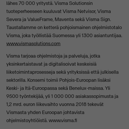
lähes 70 000 yritystä. Visma Solutionsin
tuoteperheeseen kuuluvat Visma Netvisor, Visma
Severa ja ValueFrame, Maventa sekä Visma Sign.
Taustallamme on ketterä pohjoismainen ohjelmistotalo
Visma, joka työllistää Suomessa yli 1300 asiantuntijaa.
www.vismasolutions.com
Visma tarjoaa ohjelmistoja ja palveluja, jotka
yksinkertaistavat ja digitalisoivat keskeisiä
liiketoimintaprosesseja sekä yrityksissä että julkisella
sektorilla. Konserni toimii Pohjois-Euroopan lisäksi
Keski- ja Itä-Euroopassa sekä Benelux-maissa. Yli
9500 työntekijää, yli 1 000 000 asiakassopimusta ja
1,2 mrd. euron liikevaihto vuonna 2018 tekevät
Vismasta yhden Euroopan johtavista
ohjelmistoyhtiöistä. www.visma.fi