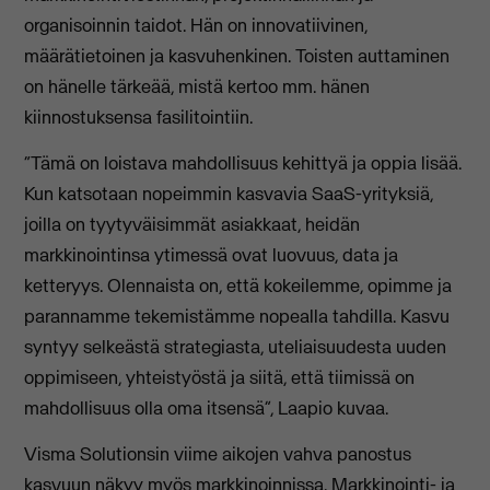
organisoinnin taidot. Hän on innovatiivinen,
määrätietoinen ja kasvuhenkinen. Toisten auttaminen
on hänelle tärkeää, mistä kertoo mm. hänen
kiinnostuksensa fasilitointiin.
“Tämä on loistava mahdollisuus kehittyä ja oppia lisää.
Kun katsotaan nopeimmin kasvavia SaaS-yrityksiä,
joilla on tyytyväisimmät asiakkaat, heidän
markkinointinsa ytimessä ovat luovuus, data ja
ketteryys. Olennaista on, että kokeilemme, opimme ja
parannamme tekemistämme nopealla tahdilla. Kasvu
syntyy selkeästä strategiasta, uteliaisuudesta uuden
oppimiseen, yhteistyöstä ja siitä, että tiimissä on
mahdollisuus olla oma itsensä”, Laapio kuvaa.
Visma Solutionsin viime aikojen vahva panostus
kasvuun näkyy myös markkinoinnissa. Markkinointi- ja