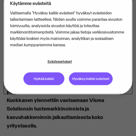
Käytämme evästeitä
Valitsemalla “Hyväksy kaikki evästeet” hyväksyt evästeiden
tallentamisen laitteellesi. Niiden avulla voimme parantaa sivuston
toimivuutta, analysoida sivuston käyttöä ja toteuttaa
markkinointitoimenpiteitä. Voimme jakaa tietoja verkkosivustomme
käyttöäsi koskien myös mainonnan, analytiikan ja sosiaalisen
median kumppaniemme kanssa.
Tiina Laapio (35), on valittu ohjelmistotalo Visma
Evästeasetukset
Solutionsin markkinointi- ja viestintäjohtajaksi. Hän
nousee markkinoinnin johtoon viestintäpäällikön ja
Hylkää kaikki
Hyväksy kaikki evästeet
yhtiön PSA-tuotteiden markkinointipäällikön
paikalta. Samalla markkinointipäällikkö Juha
Kuokkanen ylennettiin vastaamaan Visma
Solutionsin tuotemarkkinoinnista ja
kasvuhakkeroinnin jalkauttamisesta koko
yritystasolla.