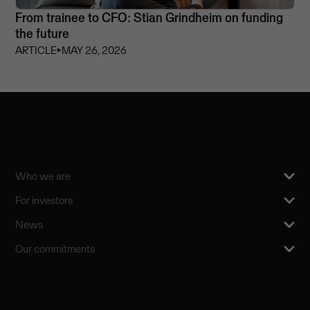
From trainee to CFO: Stian Grindheim on funding
the future
ARTICLE
⏵
MAY 26, 2026
Who we are
For investors
News
Our commitments