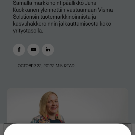
Samalla markkinointipäällikkö Juha
Kuokkanen ylennettiin vastaamaan Visma
Solutionsin tuotemarkkinoinnista ja
kasvuhakkeroinnin jalkauttamisesta koko
yritystasolla.
OCTOBER 22, 2019
2
MIN READ