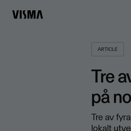
ARTICLE
Tre a
på no
Tre av fyra
lokalt utv