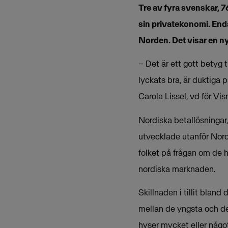
Tre av fyra svenskar, 76
sin privatekonomi. End
Norden. Det visar en 
– Det är ett gott betyg 
lyckats bra, är duktiga 
Carola Lissel, vd för Vi
Nordiska betallösningar
utvecklade utanför Nor
folket på frågan om de ha
nordiska marknaden.
Skillnaden i tillit blan
mellan de yngsta och de 
hyser mycket eller något 