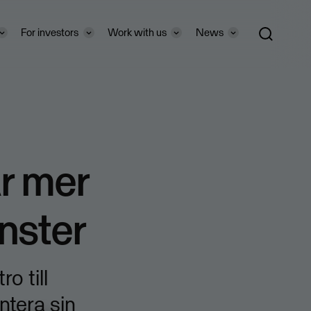
For investors
Work with us
News
ar mer
nster
ro till
ntera sin