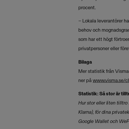
procent.
– Lokala leverantörer ha
behov och mognadsgrad. 
som har ett högt förtroe
privatpersoner eller före
Bilaga
Mer statistik från Visma
ner på
www.visma.se/cl
Statistik: Så stor är ti
Hur stor eller liten tillt
Klarna), för dina priva
Google Wallet och WeP