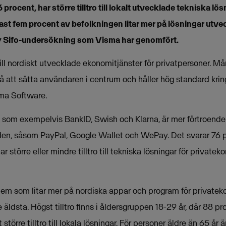
 procent, har större tilltro till lokalt utvecklade tekniska lös
ast fem procent av befolkningen litar mer på lösningar utve
ny Sifo-undersökning som Visma har genomfört.
till nordiskt utvecklade ekonomitjänster för privatpersoner. Må
på att sätta användaren i centrum och håller hög standard krin
sma Software.
, som exempelvis BankID, Swish och Klarna, är mer förtroende
den, såsom PayPal, Google Wallet och WePay. Det svarar 76 
r större eller mindre tilltro till tekniska lösningar för privat
d dem som litar mer på nordiska appar och program för private
äldsta. Högst tilltro finns i åldersgruppen 18-29 år, där 88 pr
större tilltro till lokala lösningar. För personer äldre än 65 år