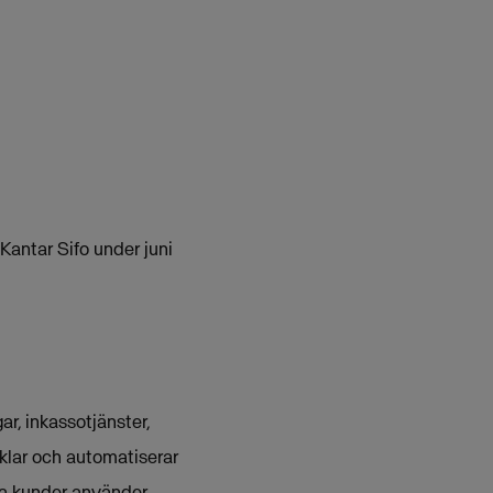
antar Sifo under juni
r, inkassotjänster,
klar och automatiserar
ka kunder använder