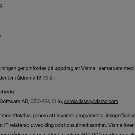
 %
%
ökningen genomfördes på uppdrag av Visma i samarbete med K
nter i åldrarna 18-79 år.
ntakta
 Software AB, 070-426 61 16,
carola.lissel@visma.com
mer effektiva, genom att leverera programvara, inköpslösninga
t IT-relaterad utveckling och konsultverksamhet. Visma fören
nom både privat och offentlig sektor. 600 000 nordeuropeis