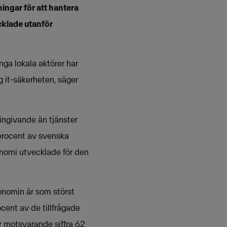
ningar för att hantera
cklade utanför
nga lokala aktörer har
g it-säkerheten, säger
ingivande än tjänster
procent av svenska
ekonomi utvecklade för den
konomin är som störst
ocent av de tillfrågade
 är motsvarande siffra 62