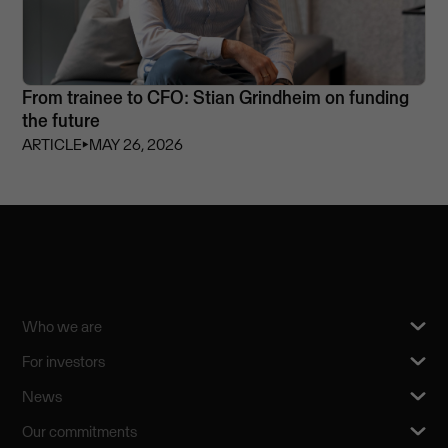
From trainee to CFO: Stian Grindheim on funding
the future
ARTICLE
⏵
MAY 26, 2026
Who we are
For investors
News
Our commitments