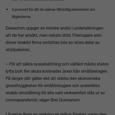
6 procent för att de saknar tillräcklig kännedom om
åtgärderna.
Dessutom uppger en mindre andel i undersökningen
att de har ansökt, men nekats stöd. Företagare som
driver enskild firma omfattas inte av stora delar av
stödpaketen.
– För att säkra sysselsättning och välfärd måste staten
lyfta bort fler akuta kostnader, även från småföretagen.
På längre sikt gäller det att stärka den ekonomiska
grundtryggheten för småföretagare och underlätta
snabb omställning för alla vars verksamhet slås ut av
coronapandemin, säger Boo Gunnarson.
I Sverige finns en omkring en miljon företag, varav den