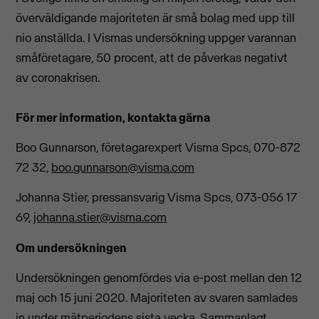
överväldigande majoriteten är små bolag med upp till
nio anställda. I Vismas undersökning uppger varannan
småföretagare, 50 procent, att de påverkas negativt
av coronakrisen.
För mer information, kontakta gärna
Boo Gunnarson, företagarexpert Visma Spcs, 070-872
72 32,
boo.gunnarson@visma.com
Johanna Stier, pressansvarig Visma Spcs, 073-056 17
69,
johanna.stier@visma.com
Om undersökningen
Undersökningen genomfördes via e-post mellan den 12
maj och 15 juni 2020. Majoriteten av svaren samlades
in under mätperiodens sista vecka. Sammanlagt