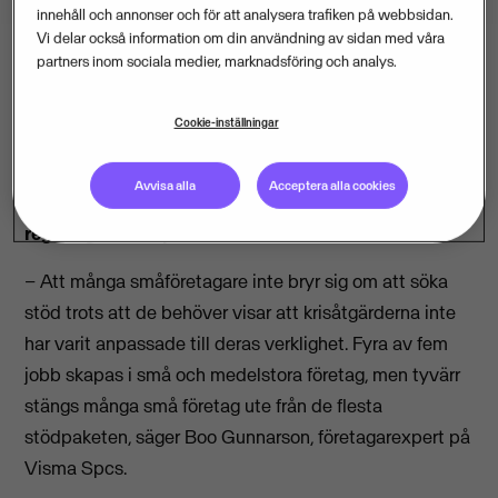
innehåll och annonser och för att analysera trafiken på webbsidan.
Vi delar också information om din användning av sidan med våra
partners inom sociala medier, marknadsföring och analys.
Tre av tio småföretagare som behöver stöd på grund
Cookie-inställningar
av coronakrisen avstår ändå från att ansöka om det,
visar en ny undersökning från Visma. En vanlig orsak
Avvisa alla
Acceptera alla cookies
är att alla företagsformer inte omfattas av
regeringens krispaket.
– Att många småföretagare inte bryr sig om att söka
stöd trots att de behöver visar att krisåtgärderna inte
har varit anpassade till deras verklighet. Fyra av fem
jobb skapas i små och medelstora företag, men tyvärr
stängs många små företag ute från de flesta
stödpaketen, säger Boo Gunnarson, företagarexpert på
Visma Spcs.