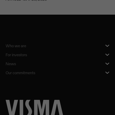
Who we are
For investors
News
Our commitments