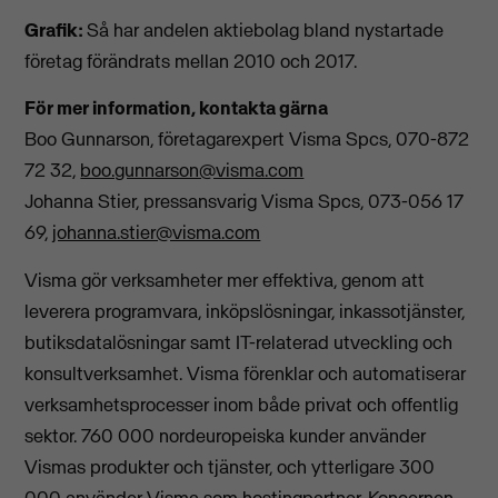
Grafik:
Så har andelen aktiebolag bland nystartade
företag förändrats mellan 2010 och 2017.
För mer information, kontakta gärna
Boo Gunnarson, företagarexpert Visma Spcs, 070-872
72 32,
boo.gunnarson@visma.com
Johanna Stier, pressansvarig Visma Spcs, 073-056 17
69,
johanna.stier@visma.com
Visma gör verksamheter mer effektiva, genom att
leverera programvara, inköpslösningar, inkassotjänster,
butiksdatalösningar samt IT-relaterad utveckling och
konsultverksamhet. Visma förenklar och automatiserar
verksamhetsprocesser inom både privat och offentlig
sektor. 760 000 nordeuropeiska kunder använder
Vismas produkter och tjänster, och ytterligare 300
000 använder Visma som hostingpartner. Koncernen