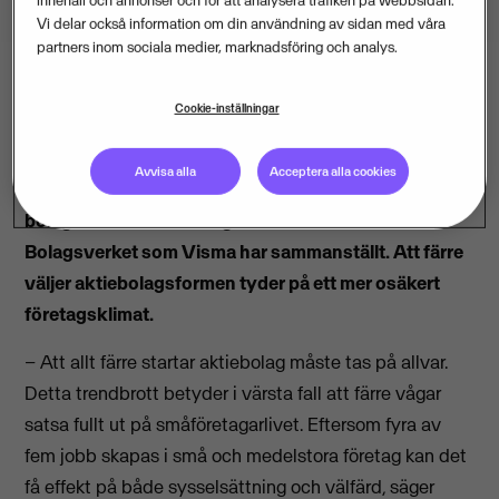
innehåll och annonser och för att analysera trafiken på webbsidan.
Vi delar också information om din användning av sidan med våra
partners inom sociala medier, marknadsföring och analys.
Cookie-inställningar
För första gången på sju år minskade andelen
aktiebolag bland nystartade företag under 2017.
Avvisa alla
Acceptera alla cookies
Färre än sju av tio, 69 procent, valde att starta sitt
bolag som ett aktiebolag. Det visar statistik från
Bolagsverket som Visma har sammanställt. Att färre
väljer aktiebolagsformen tyder på ett mer osäkert
företagsklimat.
– Att allt färre startar aktiebolag måste tas på allvar.
Detta trendbrott betyder i värsta fall att färre vågar
satsa fullt ut på småföretagarlivet. Eftersom fyra av
fem jobb skapas i små och medelstora företag kan det
få effekt på både sysselsättning och välfärd, säger