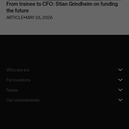
From trainee to CFO: Stian Grindheim on funding
the future
ARTICLE
⏵
MAY 26, 2026
Who we are
For investors
News
Our commitments