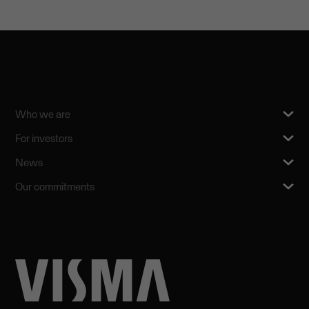
Who we are
For investors
News
Our commitments