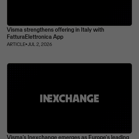
Visma strengthens offering in Italy with
FatturaElettronica App
ARTICLE
⏵
JUL 2, 2026
Visma’s Inexchange emerges as Europe's leading