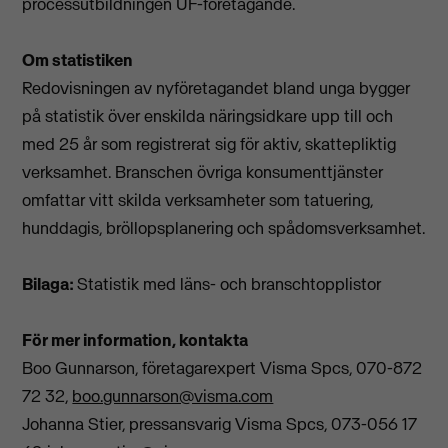
processutbildningen UF-företagande.
Om statistiken
Redovisningen av nyföretagandet bland unga bygger
på statistik över enskilda näringsidkare upp till och
med 25 år som registrerat sig för aktiv, skattepliktig
verksamhet. Branschen övriga konsumenttjänster
omfattar vitt skilda verksamheter som tatuering,
hunddagis, bröllopsplanering och spådomsverksamhet.
Bilaga:
Statistik med läns- och branschtopplistor
För mer information, kontakta
Boo Gunnarson, företagarexpert Visma Spcs, 070-872
72 32,
boo.gunnarson@visma.com
Johanna Stier, pressansvarig Visma Spcs, 073-056 17