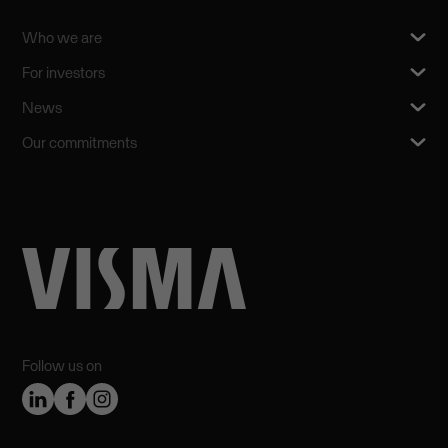
Who we are
For investors
News
Our commitments
Follow us on