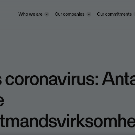
Who we are
Our companies
Our commitments
 coronavirus: Anta
e
ltmandsvirksomhe