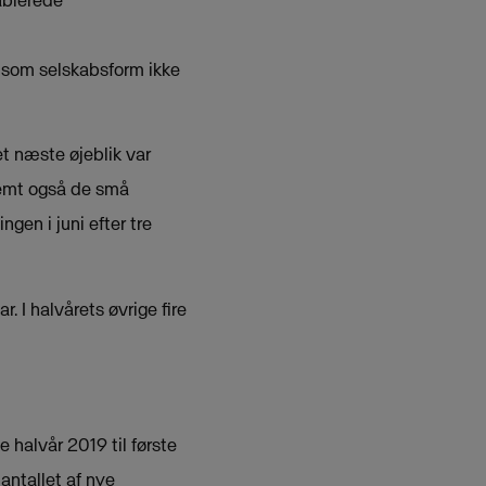
ablerede
S som selskabsform ikke
et næste øjeblik var
temt også de små
gen i juni efter tre
 I halvårets øvrige fire
halvår 2019 til første
antallet af nye