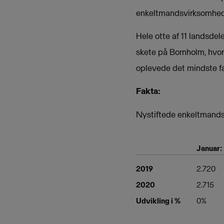
enkeltmandsvirksomheder
Hele otte af 11 landsdele
skete på Bornholm, hvor
oplevede det mindste fa
Fakta:
Nystiftede enkeltmands
Januar:
2019
2.720
2020
2.715
Udvikling i %
0%