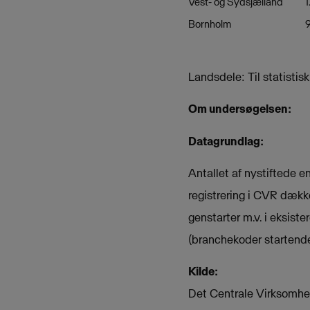
Vest- og Sydsjælland
1
Bornholm
Landsdele: Til statistisk
Om undersøgelsen:
Datagrundlag:
Antallet af nystiftede 
registrering i CVR dække
genstarter m.v. i eksist
(branchekoder startende
Kilde:
Det Centrale Virksomhe