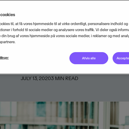
ændret
 cookies
f nye enkeltmandsvirksomheder i fø
ookies til, at få vores hjemmeside til at virke ordentligt, personalisere indhold og
tioner i forhold til sociale medier og analysere vores traffik. Vi deler også inform
aldt kun med tre procent sammenli
din brug af vores hjemmeside på vores sociale medier, i reklamer og med analy
partnere.
ode sidste år. Det viser en ny ana
get af regnskabsprogrammet Dinero
illinger
Afvis alle
Accepter
JULY 13, 2020
3
MIN READ