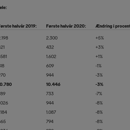
ele:
Første halvår 2019:
Første halvår 2020:
Ændring i procen
.198
2.300
+5%
421
432
+3%
.581
1.602
+1%
618
609
-1%
970
944
-3%
10.780
10.446
-3%
789
733
-7%
.026
944
-8%
.184
1.087
-8%
865
794
-8%