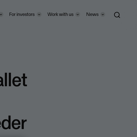
For investors
Work with us
News
llet
der