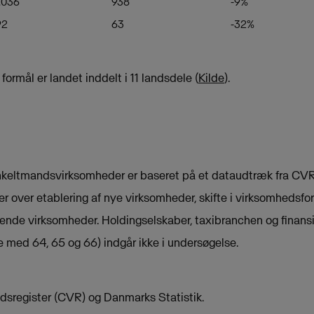
.036
938
-9%
92
63
-32%
 formål er landet inddelt i 11 landsdele (
Kilde
).
enkeltmandsvirksomheder er baseret på et dataudtræk fra CVR 
r over etablering af nye virksomheder, skifte i virksomhedsfor
erende virksomheder. Holdingselskaber, taxibranchen og finans
 med 64, 65 og 66) indgår ikke i undersøgelse.
dsregister (CVR) og Danmarks Statistik.