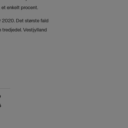
et enkelt procent.
år 2020. Det største fald
 tredjedel. Vestjylland
0
6