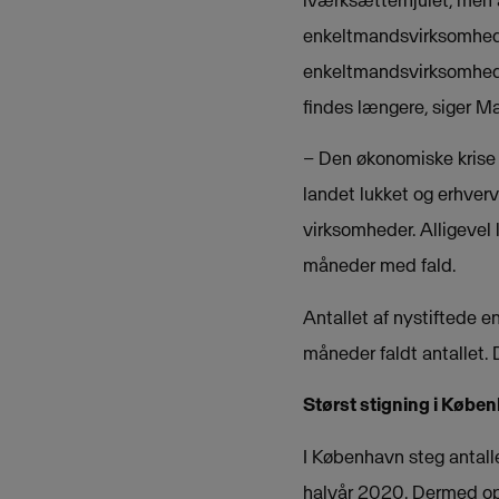
iværksætterhjulet, men 
enkeltmandsvirksomheder
enkeltmandsvirksomheder
findes længere, siger Ma
– Den økonomiske krise r
landet lukket og erhver
virksomheder. Alligevel 
måneder med fald.
Antallet af nystiftede e
måneder faldt antallet. D
Størst stigning i Købe
I København steg antall
halvår 2020. Dermed opl