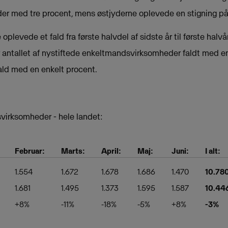
 med tre procent, mens østjyderne oplevede en stigning på 
 oplevede et fald fra første halvdel af sidste år til første halv
 antallet af nystiftede enkeltmandsvirksomheder faldt med en
ld med en enkelt procent.
virksomheder - hele landet:
Februar:
Marts:
April:
Maj:
Juni:
I alt:
1.554
1.672
1.678
1.686
1.470
10.78
1.681
1.495
1.373
1.595
1.587
10.44
+8%
-11%
-18%
-5%
+8%
-3%