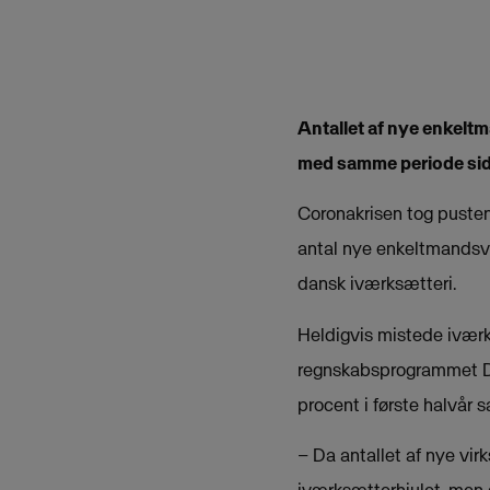
Antallet af nye enkelt
med samme periode sids
Coronakrisen tog pusten 
antal nye enkeltmandsvi
dansk iværksætteri.
Heldigvis mistede iværks
regnskabsprogrammet Din
procent i første halvår
– Da antallet af nye virk