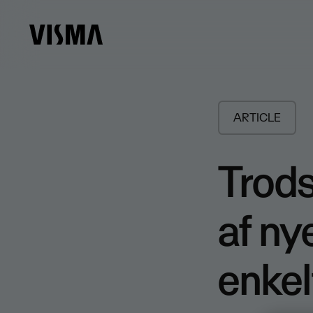
ARTICLE
Trods
af ny
enke