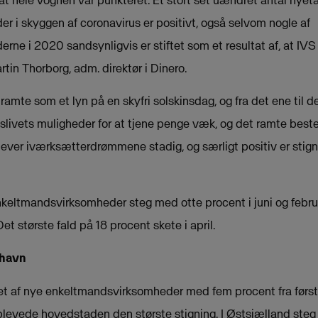
at hele vognen var punkteret. Et stort set uændret antal nyet
 i skyggen af coronavirus er positivt, også selvom nogle af
ne i 2020 sandsynligvis er stiftet som et resultat af, at IV
rtin Thorborg, adm. direktør i Dinero.
amte som et lyn på en skyfri solskinsdag, og fra det ene til d
vslivets muligheder for at tjene penge væk, og det ramte bes
lever iværksætterdrømmene stadig, og særligt positiv er stignin
nkeltmandsvirksomheder steg med otte procent i juni og februar.
et største fald på 18 procent skete i april.
nhavn
et af nye enkeltmandsvirksomheder med fem procent fra første 
evede hovedstaden den største stigning. I Østsjælland steg 