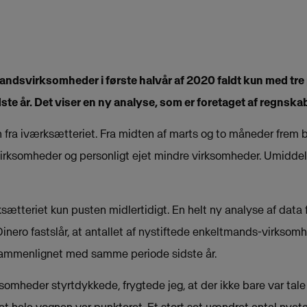
mandsvirksomheder i første halvår af 2020 faldt kun med tr
te år. Det viser en ny analyse, som er foretaget af regns
fra iværksætteriet. Fra midten af marts og to måneder frem bl
rksomheder og personligt ejet mindre virksomheder. Umiddel
ætteriet kun pusten midlertidigt. En helt ny analyse af data 
ero fastslår, at antallet af nystiftede enkeltmands-virksomh
 sammenlignet med samme periode sidste år.
somheder styrtdykkede, frygtede jeg, at der ikke bare var tale 