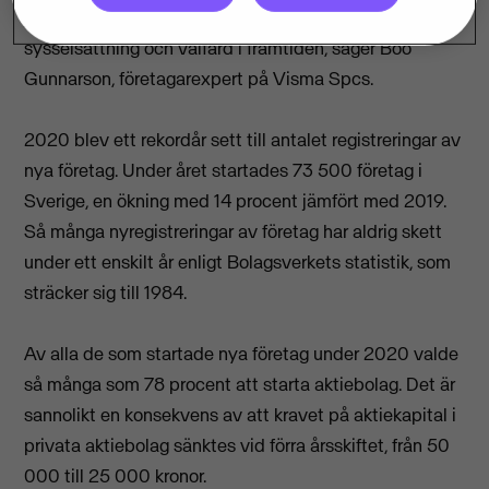
just nu. Sverige behöver fler företag för att klara
sysselsättning och välfärd i framtiden, säger Boo
Gunnarson, företagarexpert på Visma Spcs.
2020 blev ett rekordår sett till antalet registreringar av
nya företag. Under året startades 73 500 företag i
Sverige, en ökning med 14 procent jämfört med 2019.
Så många nyregistreringar av företag har aldrig skett
under ett enskilt år enligt Bolagsverkets statistik, som
sträcker sig till 1984.
Av alla de som startade nya företag under 2020 valde
så många som 78 procent att starta aktiebolag. Det är
sannolikt en konsekvens av att kravet på aktiekapital i
privata aktiebolag sänktes vid förra årsskiftet, från 50
000 till 25 000 kronor.