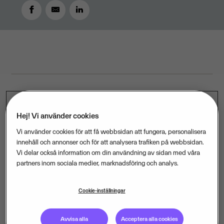
JANUARY 5, 2021
2
MIN READ
Under 2020 startades 73 500 företag i Sverige, en
Hej! Vi använder cookies
ökning med 14 procent jämfört med 2019 – trots
Vi använder cookies för att få webbsidan att fungera, personalisera
coronapandemin. Det har aldrig tidigare registrerats
innehåll och annonser och för att analysera trafiken på webbsidan.
Vi delar också information om din användning av sidan med våra
så många nya företag i landet, enligt Bolagsverkets
partners inom sociala medier, marknadsföring och analys.
statistik.
– Eftersom fyra av fem jobb skapas i små och
Cookie-inställningar
medelstora företag är det här en utveckling som
bygger framtidstro, något jag tror vi alla längtar efter
Avvisa alla
Acceptera alla cookies