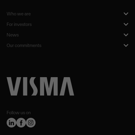
Who we are
For investors
News
Our commitments
Follow us on