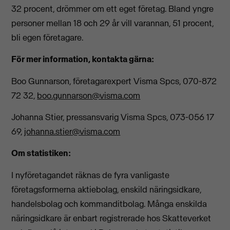
32 procent, drömmer om ett eget företag. Bland yngre
personer mellan 18 och 29 år vill varannan, 51 procent,
bli egen företagare.
För mer information, kontakta gärna:
Boo Gunnarson, företagarexpert Visma Spcs, 070-872
72 32,
boo.gunnarson@visma.com
Johanna Stier, pressansvarig Visma Spcs, 073-056 17
69,
johanna.stier@visma.com
Om statistiken:
I nyföretagandet räknas de fyra vanligaste
företagsformerna aktiebolag, enskild näringsidkare,
handelsbolag och kommanditbolag. Många enskilda
näringsidkare är enbart registrerade hos Skatteverket