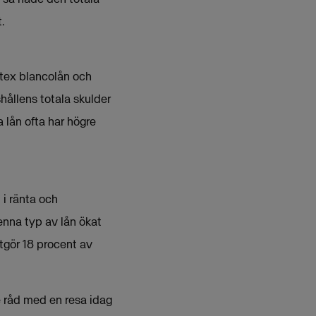
.
 tex blancolån och
hållens totala skulder
 lån ofta har högre
 i ränta och
denna typ av lån ökat
tgör 18 procent av
e råd med en resa idag