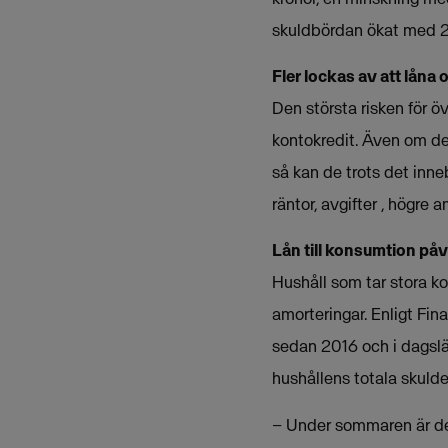
skuldbördan ökat med 2,
Fler lockas av att låna 
Den största risken för ö
kontokredit. Även om de
så kan de trots det inne
räntor, avgifter , högre 
Lån till konsumtion på
Hushåll som tar stora ko
amorteringar. Enligt Fin
sedan 2016 och i dagsläg
hushållens totala skulde
– Under sommaren är det