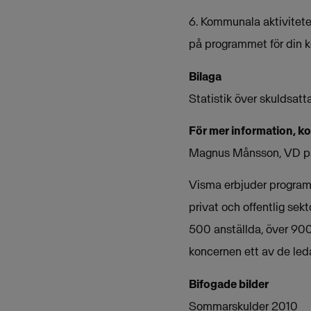
6. Kommunala aktivitet
på programmet för din
Bilaga
Statistik över skuldsatt
För mer information, k
Magnus Månsson, VD på
Visma erbjuder programva
privat och offentlig sek
500 anställda, över 900
koncernen ett av de le
Bifogade bilder
Sommarskulder 2010