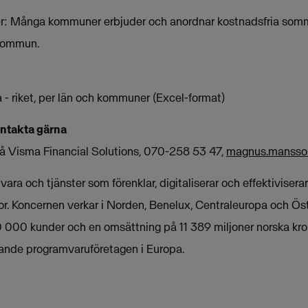
er: Många kommuner erbjuder och anordnar kostnadsfria somma
 kommun.
a - riket, per län och kommuner (Excel-format)
ontakta gärna
 Visma Financial Solutions, 070-258 53 47,
magnus.manss
ra och tjänster som förenklar, digitaliserar och effektivisera
tor. Koncernen verkar i Norden, Benelux, Centraleuropa och Ös
 000 kunder och en omsättning på 11 389 miljoner norska kro
dande programvaruföretagen i Europa.