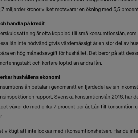
7 miljarder kronor vilket motsvarar en ökning med 3,5 procent
och handla på kredit
verskuldsättning är ofta kopplad till små konsumtionslån, som
ssa lån inte nödvändigtvis värdemässigt är en stor del av hus
bära en hög månadsavgift för hushållet. Det beror på att dessa
amorteringstakt och kortare löptid än andra lån.
verkar hushållens ekonomi
nsumtionslån betalar i genomsnitt en fjärdedel av sin inkomst
ansinspektionen rapport,
Svenska konsumtionslån 2018
, har 
et växer de med cirka 7 procent per år. Lån till konsumtion u
r.
 viktigt att inte lockas med i konsumtionshetsen. Har du int