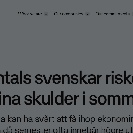
Who we are
Our companies
Our commitments
tals svenskar risk
ina skulder i som
 kan ha svårt att få ihop ekonomi
å semester ofta innebär högre utg