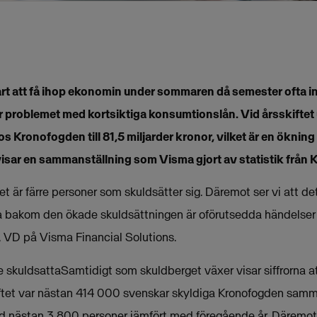
t att få ihop ekonomin under sommaren då semester ofta in
öser problemet med kortsiktiga konsumtionslån. Vid årsskift
os Kronofogden till 81,5 miljarder kronor, vilket är en öknin
visar en sammanställning som Visma gjort av statistik från
et är färre personer som skuldsätter sig. Däremot ser vi att d
na bakom den ökade skuldsättningen är oförutsedda händelser
VD på Visma Financial Solutions.
e skuldsattaSamtidigt som skuldberget växer visar siffrorna at
ftet var nästan 414 000 svenskar skyldiga Kronofogden samma
d nästan 3 800 personer jämfört med föregående år. Däremot