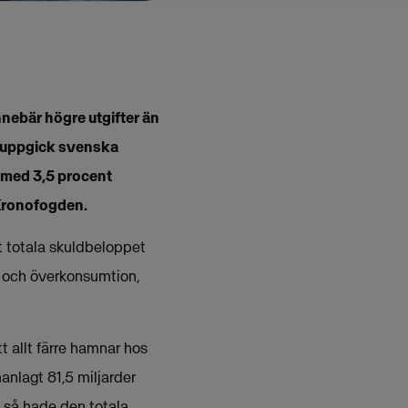
nebär högre utgifter än
et uppgick svenska
g med 3,5 procent
 Kronofogden.
et totala skuldbeloppet
 och överkonsumtion,
t allt färre hamnar hos
nlagt 81,5 miljarder
 så hade den totala