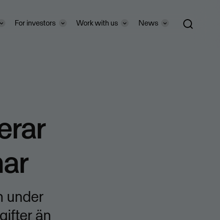
For investors
Work with us
News
erar
mar
n under
ifter än