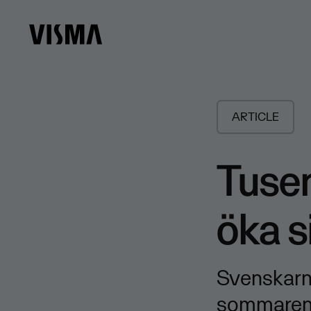
ARTICLE
Tusen
öka s
Svenskarna
sommaren d