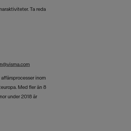
raktiviteter. Ta reda
on@visma.com
r affärsprocesser inom
teuropa. Med fler än 8
nor under 2018 är