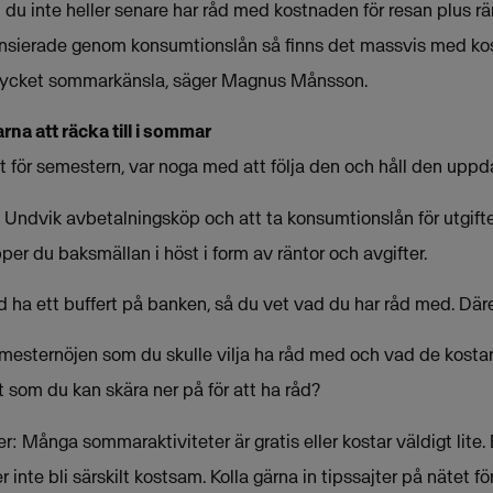
 du inte heller senare har råd med kostnaden för resan plus ränt
ansierade genom konsumtionslån så finns det massvis med kos
mycket sommarkänsla, säger Magnus Månsson.
arna att räcka till i sommar
t för semestern, var noga med att följa den och håll den uppd
t: Undvik avbetalningsköp och att ta konsumtionslån för utgif
pper du baksmällan i höst i form av räntor och avgifter.
tid ha ett buffert på banken, så du vet vad du har råd med. Dä
emesternöjen som du skulle vilja ha råd med och vad de kostar. 
 som du kan skära ner på för att ha råd?
er: Många sommaraktiviteter är gratis eller kostar väldigt lite.
 inte bli särskilt kostsam. Kolla gärna in tipssajter på nätet för