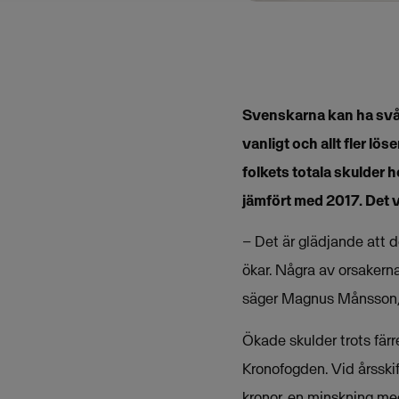
Svenskarna kan ha svår
vanligt och allt fler l
folkets totala skulder h
jämfört med 2017. Det 
– Det är glädjande att d
ökar. Några av orsaker
säger Magnus Månsson, 
Ökade skulder trots färr
Kronofogden. Vid årsski
kronor, en minskning me