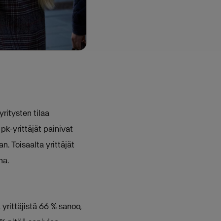
yritysten tilaa
k-yrittäjät painivat
n. Toisaalta yrittäjät
na.
rittäjistä 66 % sanoo,