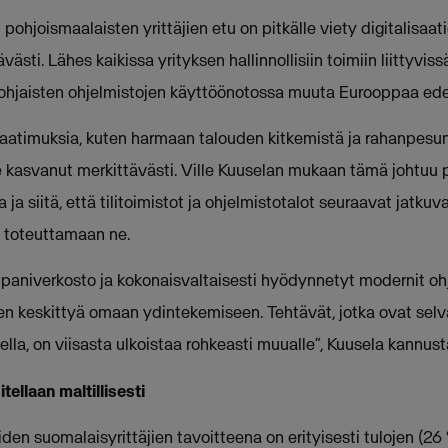
ohjoismaalaisten yrittäjien etu on pitkälle viety digitalisaati
västi. Lähes kaikissa yrityksen hallinnollisiin toimiin liittyvis
ohjaisten ohjelmistojen käyttöönotossa muuta Eurooppaa ede
vaatimuksia, kuten harmaan talouden kitkemistä ja rahanpesun 
e kasvanut merkittävästi. Ville Kuuselan mukaan tämä johtuu pi
a siitä, että tilitoimistot ja ohjelmistotalot seuraavat jatku
n toteuttamaan ne.
aniverkosto ja kokonaisvaltaisesti hyödynnetyt modernit oh
den keskittyä omaan ydintekemiseen. Tehtävät, jotka ovat sel
la, on viisasta ulkoistaa rohkeasti muualle”, Kuusela kannust
llaan maltillisesti
n suomalaisyrittäjien tavoitteena on erityisesti tulojen (26 