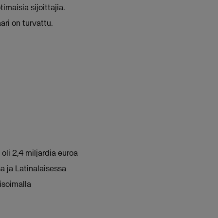
maisia sijoittajia.
ri on turvattu.
 oli 2,4 miljardia euroa
a ja Latinalaisessa
isoimalla