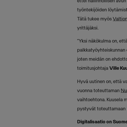
ettei hallinnollisen avu
työntekijöiden löytämis
Tätä tukee myös
Valtio
yrittäjäksi.
“Yksi näkökulma on, ett
palkkatyöyhteiskunnan e
joten meidän on ehdotto
toimitusjohtaja
Ville Ku
Hyvä uutinen on, että v
vuonna toteuttaman
Nu
vaihtoehtona. Kuusela m
pystyvät toteuttamaan
Digitalisaatio on Suo