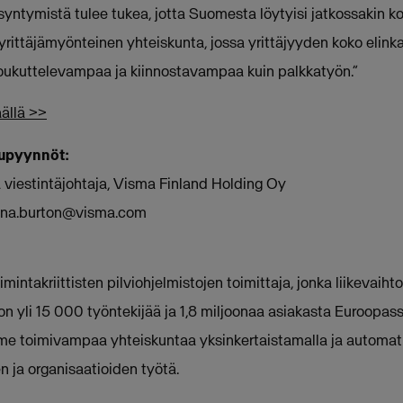
ntymistä tulee tukea, jotta Suomesta löytyisi jatkossakin koti
rittäjämyönteinen yhteiskunta, jossa yrittäjyyden koko elinkaa
a houkuttelevampaa ja kiinnostavampaa kuin palkkatyön.”
ällä >>
elupyynnöt:
a viestintäjohtaja, Visma Finland Holding Oy
na.burton@visma.com
mintakriittisten pilviohjelmistojen toimittaja, jonka liikevaihto
n yli 15 000 työntekijää ja 1,8 miljoonaa asiakasta Euroopass
 toimivampaa yhteiskuntaa yksinkertaistamalla ja automat
n ja organisaatioiden työtä.