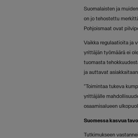
Suomalaisten ja muiden p
on jo tehostettu merkittä
Pohjoismaat ovat pilvip
Vaikka regulaatioita ja 
yrittäjän työmäärä ei ol
tuomasta tehokkuudesta j
ja auttavat asiakkaitaa
“Toimintaa tukeva kumpp
yrittäjälle mahdollisuu
osaamisalueen ulkopuolel
Suomessa kasvua tavoite
Tutkimukseen vastanneide