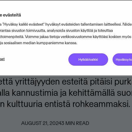
äjyyden arvostust
 evästeitä
lisättävä
a “Hyväksy kaikki evästeet” hyväksyt evästeiden tallentamisen laitteellesi. Niide
ntaa sivuston toimivuutta, analysoida sivuston käyttöä ja toteuttaa
titoimenpiteitä. Voimme jakaa tietoja verkkosivustomme käyttöäsi koskien myö
n ja sosiaalisen median kumppaniemme kanssa.
ettämän tuoreen tutkimuksen muk
den lähtökohdat ovat Suomessa hyv
set
Hylkää kaikki
Hyväksy ka
n toimitusjohtaja Ville Kuusela san
että yrittäjyyden esteitä pitäisi pur
la kannustimia ja kehittämällä su
en kulttuuria entistä rohkeammaksi.
AUGUST 21, 2024
3
MIN READ