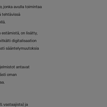
o, jonka avulla toimintaa
sä tehtävissä
llä.
estämistä, on lisätty,
tkälti digitalisaation
vasti sääntelymuutoksia
jelmistot antavat
västi oman
aa.
% vastaajista) ja