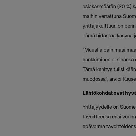
asiakasmäärän (20 %) k
maihin verrattuna Suome
yrittäjäkulttuuri on per
Tämä hidastaa kasvua j
“Muualla päin maailmaa 
hankkiminen ei sinänsä
Tämä kehitys tulisi kään
muodossa”, arvioi Kuuse
Lähtökohdat ovat hyvät
Yrittäjyydelle on Suome
tavoitteensa ensi vuonna
epävarma tavoitteidensa