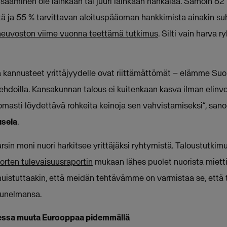
n saaminen ole lainkaan tai juuri lainkaan hankalaa. Samoin 62
tä ja 55 % tarvittavan aloituspääoman hankkimista ainakin su
neuvoston viime vuonna teettämä tutkimus
. Silti vain harva
ä kannusteet yrittäjyydelle ovat riittämättömät – elämme Su
hdoilla. Kansakunnan talous ei kuitenkaan kasva ilman elinvoi
masti löydettävä rohkeita keinoja sen vahvistamiseksi”, san
usela
.
arsin moni nuori harkitsee yrittäjäksi ryhtymistä. Taloustutk
orten tulevaisuusraportin
mukaan lähes puolet nuorista miettii
uistuttaakin, että meidän tehtävämme on varmistaa se, että 
 unelmansa.
messa muuta Eurooppaa pidemmällä