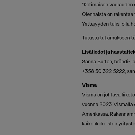
“Kotimaisen vaurauden sy
Olennaista on rakentaa y
Yrittäjyyden tulisi oll
Tutustu tutkimukseen tä
Lisätiedot ja haastatt
Sanna Burton, brändi- j
+358 50 322 5222,
san
Visma
Visma on johtava liiketoi
vuonna 2023. Vismalla o
Amerikassa. Rakennamme
kaikenkokoisten yrityste