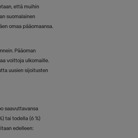
taan, että muihin
aan suomalainen
käyttäen omaa pääomaansa.
oinnein. Pääoman
 voittoja ulkomaille.
tta uusien sijoitusten
koo saavuttavansa
) tai todella (6 %)
itaan edelleen: