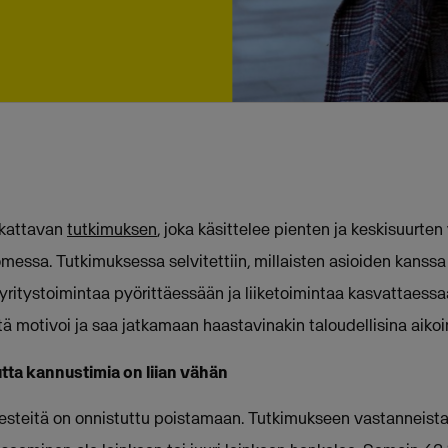
 kattavan
tutkimuksen
, joka käsittelee pienten ja keskisuurten 
ssa. Tutkimuksessa selvitettiin, millaisten asioiden kanssa p
yritystoimintaa pyörittäessään ja liiketoimintaa kasvattaessaa
ä motivoi ja saa jatkamaan haastavinakin taloudellisina aikoi
utta kannustimia on liian vähän
steitä on onnistuttu poistamaan. Tutkimukseen vastanneista y