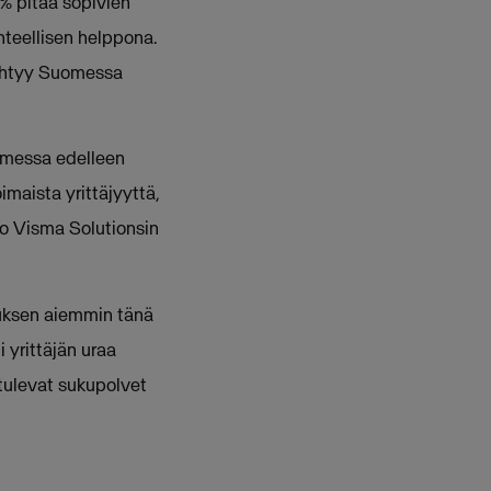
 % pitää sopivien
hteellisen helppona.
 ryhtyy Suomessa
omessa edelleen
maista yrittäjyyttä,
oo Visma Solutionsin
imuksen aiemmin tänä
 yrittäjän uraa
tulevat sukupolvet