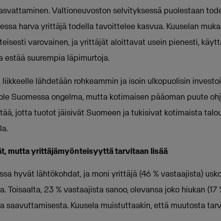
asvattaminen. Valtioneuvoston selvityksessä puolestaan tode
ssa harva yrittäjä todella tavoittelee kasvua. Kuuselan muk
inteisesti varovainen, ja yrittäjät aloittavat usein pienesti, 
a estää suurempia läpimurtoja.
liikkeelle lähdetään rohkeammin ja isoin ulkopuolisin invest
 ole Suomessa ongelma, mutta kotimaisen pääoman puute ohjaa
tää, jotta tuotot jäisivät Suomeen ja tukisivat kotimaista talou
la.
, mutta yrittäjämyönteisyyttä tarvitaan lisää
ssa hyvät lähtökohdat, ja moni yrittäjä (46 % vastaajista) us
. Toisaalta, 23 % vastaajista sanoo, olevansa joko hiukan (17 %
 saavuttamisesta. Kuusela muistuttaakin, että muutosta tarv