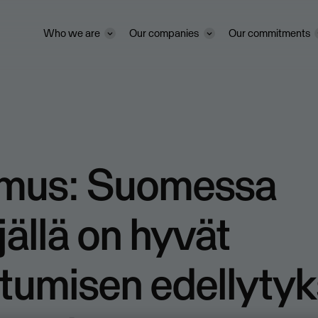
Who we are
Our companies
Our commitments
imus: Suomessa
äjällä on hyvät
tumisen edellytyk