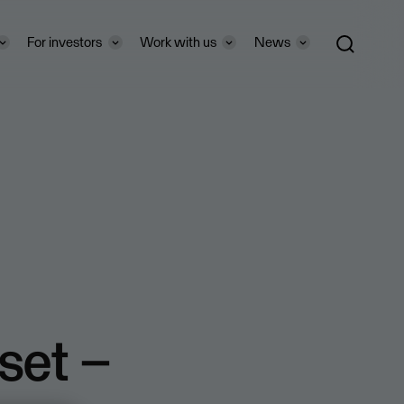
For investors
Work with us
News
set –