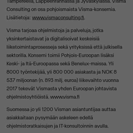
Tampereella, Lappeenrannassa ja Jyväskylässä. Visma
Consulting on osa pohjoismaista Visma-konsernia.
Lisätietoja:
www.vismaconsulting.fi
.
Visma tarjoaa ohjelmistoja ja palveluja, jotka
yksinkertaistavat ja digitalisoivat keskeisiä
liiketoimintaprosesseja sekä yrityksissä että julkisella
sektorilla. Konserni toimii Pohjois-Euroopan lisäksi
Keski- ja Itä-Euroopassa sekä Benelux-maissa. Yli
8000 työntekijää, yli 800 000 asiakasta ja NOK 8
537 miljoonan (n. 893 milj. euroa) liikevaihto vuonna
2017 tekevät Vismasta yhden Euroopan johtavista
ohjelmistoyhtiöistä. www.visma.fi
Suomessa jo yli 1200 Visman asiantuntijaa auttaa
asiakkaitaan pysymään askeleen edellä
ohjelmistoratkaisujen ja IT-konsultoinnin avulla.