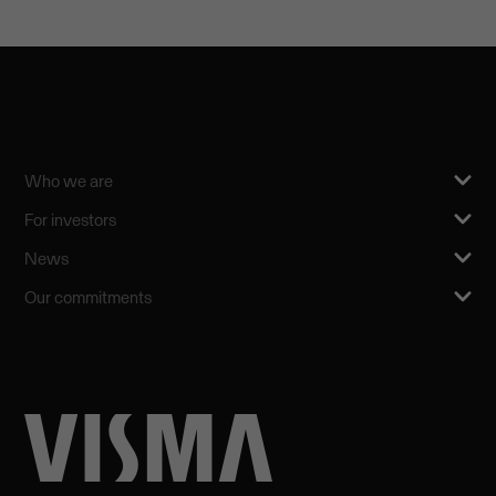
Who we are
For investors
News
Our commitments