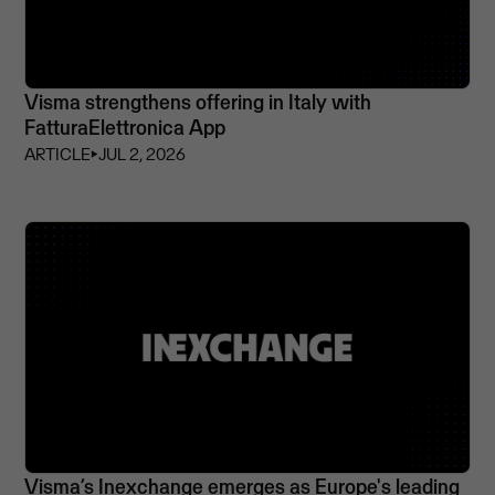
Visma strengthens offering in Italy with
FatturaElettronica App
ARTICLE
⏵
JUL 2, 2026
Visma’s Inexchange emerges as Europe's leading