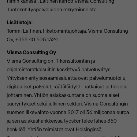
tiimin kanssa”, Laitinen kertoo Visma Consulting
Tuotekehityspalveluiden rekrytoinneista.
Lisätietoja:
Tommi Laitinen, liiketoimintajohtaja, Visma Consulting
Oy, +358 40 505 1324
Visma Consulting Oy
Visma Consulting on IT-konsultointiin ja
ohjelmistoratkaisuihin keskittyvä palveluyritys.
Yrityksen erityisosaamisaluetta ovat palvelumuotoilu,
digitaaliset palvelut, räätälöidyt IT ratkaisut ja tiedolla
johtaminen. Yhtiön asiakaskuntana on suomalaiset
suuryritykset sekä julkinen sektori. Visma Consultingin
suomen liikevaihto vuonna 2017 oli 36 miljoonaa euroa
ja sen asiakashankkeissa työskentelee lähes 350
henkilöä. Yhtiön toimistot ovat Helsingissä,