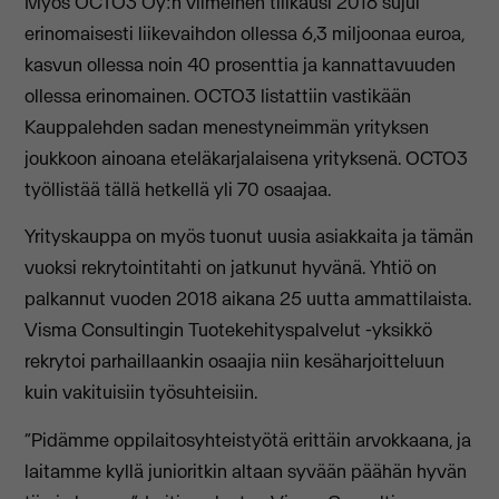
Myös OCTO3 Oy:n viimeinen tilikausi 2018 sujui
erinomaisesti liikevaihdon ollessa 6,3 miljoonaa euroa,
kasvun ollessa noin 40 prosenttia ja kannattavuuden
ollessa erinomainen. OCTO3 listattiin vastikään
Kauppalehden sadan menestyneimmän yrityksen
joukkoon ainoana eteläkarjalaisena yrityksenä. OCTO3
työllistää tällä hetkellä yli 70 osaajaa.
Yrityskauppa on myös tuonut uusia asiakkaita ja tämän
vuoksi rekrytointitahti on jatkunut hyvänä. Yhtiö on
palkannut vuoden 2018 aikana 25 uutta ammattilaista.
Visma Consultingin Tuotekehityspalvelut -yksikkö
rekrytoi parhaillaankin osaajia niin kesäharjoitteluun
kuin vakituisiin työsuhteisiin.
“Pidämme oppilaitosyhteistyötä erittäin arvokkaana, ja
laitamme kyllä junioritkin altaan syvään päähän hyvän