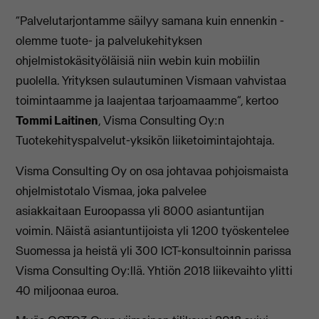
“Palvelutarjontamme säilyy samana kuin ennenkin -
olemme tuote- ja palvelukehityksen
ohjelmistokäsityöläisiä niin webin kuin mobiilin
puolella. Yrityksen sulautuminen Vismaan vahvistaa
toimintaamme ja laajentaa tarjoamaamme”, kertoo
Tommi Laitinen
, Visma Consulting Oy:n
Tuotekehityspalvelut-yksikön liiketoimintajohtaja.
Visma Consulting Oy on osa johtavaa pohjoismaista
ohjelmistotalo Vismaa, joka palvelee
asiakkaitaan Euroopassa yli 8000 asiantuntijan
voimin. Näistä asiantuntijoista yli 1200 työskentelee
Suomessa ja heistä yli 300 ICT-konsultoinnin parissa
Visma Consulting Oy:llä. Yhtiön 2018 liikevaihto ylitti
40 miljoonaa euroa.