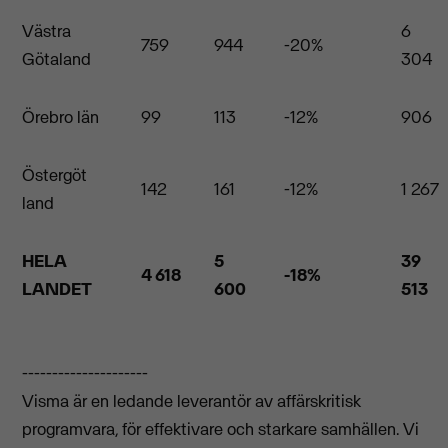
Västra
6
759
944
-20%
Götaland
304
Örebro län
99
113
-12%
906
Östergöt
142
161
-12%
1 267
land
HELA
5
39
4 618
-18%
LANDET
600
513
---------------------
Visma är en ledande leverantör av affärskritisk
programvara, för effektivare och starkare samhällen. Vi