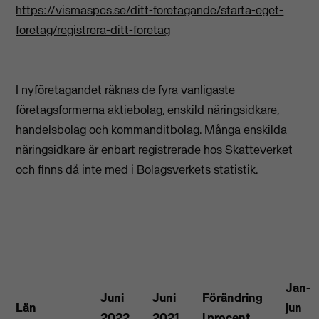
https://vismaspcs.se/ditt-foretagande/starta-eget-
foretag/registrera-ditt-foretag
I nyföretagandet räknas de fyra vanligaste
företagsformerna aktiebolag, enskild näringsidkare,
handelsbolag och kommanditbolag. Många enskilda
näringsidkare är enbart registrerade hos Skatteverket
och finns då inte med i Bolagsverkets statistik.
Jan-
Juni
Juni
Förändring
Län
jun
2022
2021
i procent