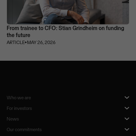
From trainee to CFO: Stian Grindheim on funding
the future
ARTICLE
⏵
MAY 26, 2026
Who we are
For investors
News
Our commitments