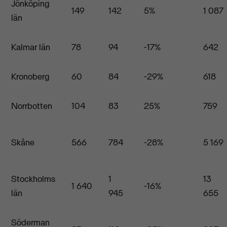
Jönköping
149
142
5%
1 087
län
Kalmar län
78
94
-17%
642
Kronoberg
60
84
-29%
618
Norrbotten
104
83
25%
759
Skåne
566
784
-28%
5 169
Stockholms
1
13
1 640
-16%
län
945
655
Söderman