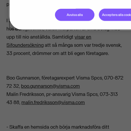
period förra året, då 40 108 nya företag startade.
Avvisa alla
Acceptera alla cook
I Sverige finns omkring en miljon företag registrerade
hos Bolagsverket, varav merparten är små bolag med
upp till nio anställda. Samtidigt
visar en
Sifoundersökning
att så många som var tredje svensk,
33 procent, drömmer om att bli egen företagare.
Boo Gunnarson, företagarexpert Visma Spcs, 070-872
72 32,
boo.gunnarson@visma.com
Malin Fredriksson, pr-ansvarig Visma Spcs, 073-313
43 88,
malin.fredriksson@visma.com
- Skaffa en hemsida och börja marknadsföra ditt