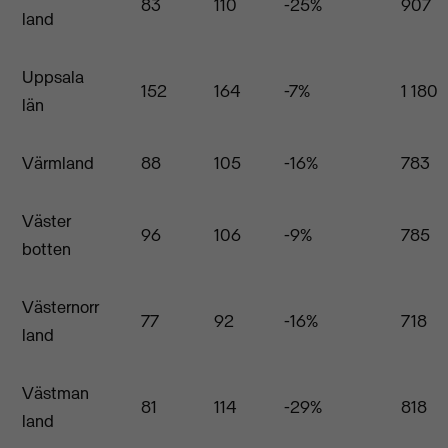
83
110
-25%
907
land
Uppsala
152
164
-7%
1 180
län
Värmland
88
105
-16%
783
Väster
96
106
-9%
785
botten
Västernorr
77
92
-16%
718
land
Västman
81
114
-29%
818
land