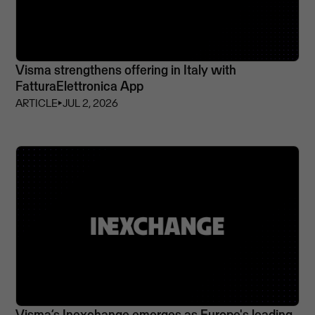
Visma strengthens offering in Italy with
FatturaElettronica App
ARTICLE
⏵
JUL 2, 2026
Visma’s Inexchange emerges as Europe's leading