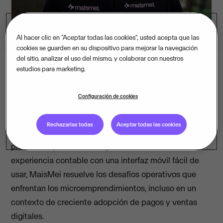
Al hacer clic en “Aceptar todas las cookies”, usted acepta que las
cookies se guarden en su dispositivo para mejorar la navegación
del sitio, analizar el uso del mismo, y colaborar con nuestros
estudios para marketing.
Con una tecnología sólida y niveles de satisfacción del
Configuración de cookies
cliente de primer nivel, MaisMei ha logrado crecer
hasta atender a 3,7 millones de clientes desde su
Rechazarlas todas
Aceptar todas las cookies
fundación en 2020, convirtiéndose en la mayor
plataforma privada del segmento MEI. Al combinar
experiencia contable con una interfaz móvil fácil de
usar, MaisMei resuelve los desafíos operativos que
enfrentan los microemprendimientos, incluso en un
contexto de creciente adopción de pagos y ventas
digitales.