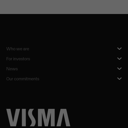
Who we are
For investors
News
Our commitments