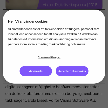
Hej! Vi använder cookies
Den digitala mognadsgraden i svenska företag och
Vi använder cookies för att få webbsidan att fungera, personalisera
innehåll och annonser och för att analysera trafiken på webbsidan.
organisationer ökar i 17 av 21 län, men skillnaden i
Vi delar också information om din användning av sidan med våra
förändringstakt är fortsatt stor mellan länen. Det
partners inom sociala medier, marknadsföring och analys.
visar Vismas Digitaliseringsindex 2018 där 612 vd:ar
och ekonomichefer i större bolag och offentliga
Cookie-inställningar
organisationer rankat sin digitaliseringsnivå.
Avvisa alla
Acceptera alla cookies
– Årets digitaliseringsindex visar en positiv riktning,
men om Sverige ska bli bäst i världen på att använda
digitaliseringens möjligheter behöver medvetenheten
om de konkreta fördelarna öka i en betydligt snabbare i
takt, säger Carola Lissel, vd för Visma Software AB.