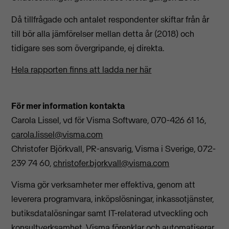
Då tillfrågade och antalet respondenter skiftar från år
till bör alla jämförelser mellan detta år (2018) och
tidigare ses som övergripande, ej direkta.
Hela rapporten finns att ladda ner här
För mer information kontakta
Carola Lissel, vd för Visma Software, 070-426 61 16,
carola.lissel@visma.com
Christofer Björkvall, PR-ansvarig, Visma i Sverige, 072-
239 74 60,
christofer.bjorkvall@visma.com
Visma gör verksamheter mer effektiva, genom att
leverera programvara, inköpslösningar, inkassotjänster,
butiksdatalösningar samt IT-relaterad utveckling och
konsultverksamhet. Visma förenklar och automatiserar