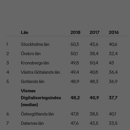
Län
2018
2017
2016
1
Stockholms län
50,3
43,6
40,6
2
Örebro län
50,1
38,4
32,4
3
Kronobergs län
49,8
50,4
43
4
Västra Götalands län
49,4
40,8
36,4
5
Gotlands län
48,9
48,3
36,9
Vismas
Digitaliseringsindex
48,2
40,9
37,7
(median)
6
Östergötlands län
47,8
38,5
40,1
7
Dalarnas län
47,6
43,5
33,5