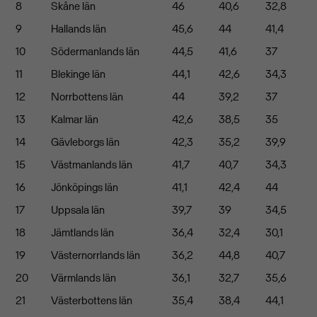
8
Skåne län
46
40,6
32,8
9
Hallands län
45,6
44
41,4
10
Södermanlands län
44,5
41,6
37
11
Blekinge län
44,1
42,6
34,3
12
Norrbottens län
44
39,2
37
13
Kalmar län
42,6
38,5
35
14
Gävleborgs län
42,3
35,2
39,9
15
Västmanlands län
41,7
40,7
34,3
16
Jönköpings län
41,1
42,4
44
17
Uppsala län
39,7
39
34,5
18
Jämtlands län
36,4
32,4
30,1
19
Västernorrlands län
36,2
44,8
40,7
20
Värmlands län
36,1
32,7
35,6
21
Västerbottens län
35,4
38,4
44,1