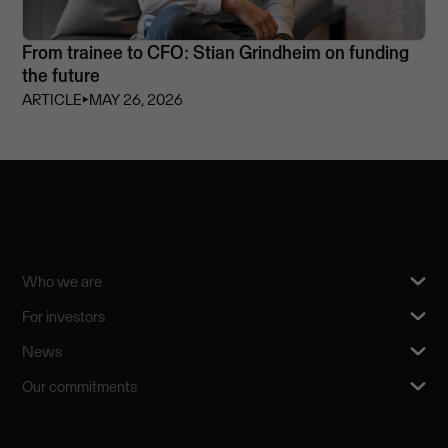
From trainee to CFO: Stian Grindheim on funding
the future
ARTICLE
⏵
MAY 26, 2026
Who we are
For investors
News
Our commitments