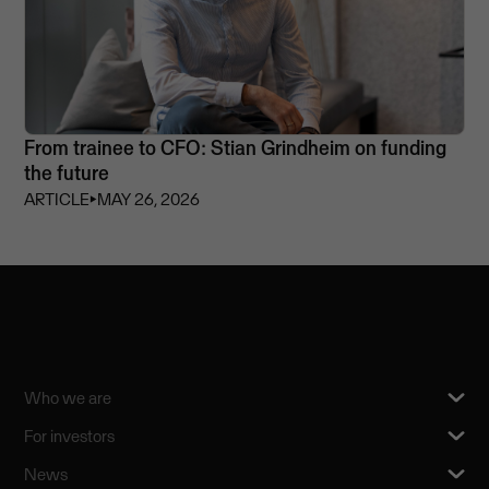
From trainee to CFO: Stian Grindheim on funding
the future
ARTICLE
⏵
MAY 26, 2026
Who we are
For investors
News