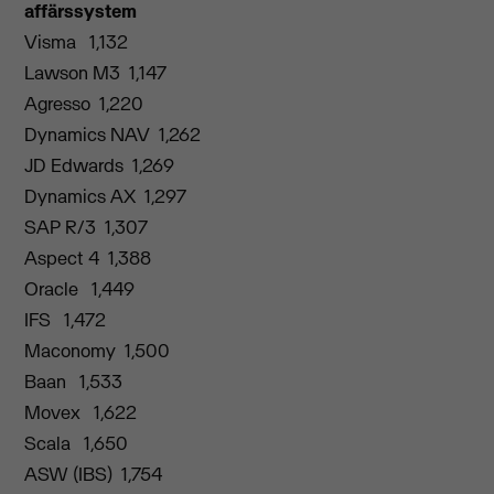
affärssystem
Visma 1,132
Lawson M3 1,147
Agresso 1,220
Dynamics NAV 1,262
JD Edwards 1,269
Dynamics AX 1,297
SAP R/3 1,307
Aspect 4 1,388
Oracle 1,449
IFS 1,472
Maconomy 1,500
Baan 1,533
Movex 1,622
Scala 1,650
ASW (IBS) 1,754