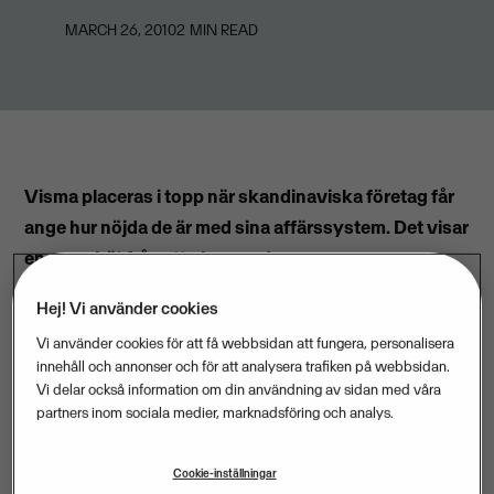
MARCH 26, 2010
2
MIN READ
Visma placeras i topp när skandinaviska företag får
ange hur nöjda de är med sina affärssystem. Det visar
en ny enkät från ett oberoende
undersökningsföretag.
Hej! Vi använder cookies
Vi använder cookies för att få webbsidan att fungera, personalisera
– Det här beskedet känns naturligtvis oerhört roligt.
innehåll och annonser och för att analysera trafiken på webbsidan.
Nöjda kunder är självklart ett mål i sig, men också
Vi delar också information om din användning av sidan med våra
långsiktigt den bästa marknadsföringen, säger Björn
partners inom sociala medier, marknadsföring och analys.
Mattsson, vd för Visma Software.
Cookie-inställningar