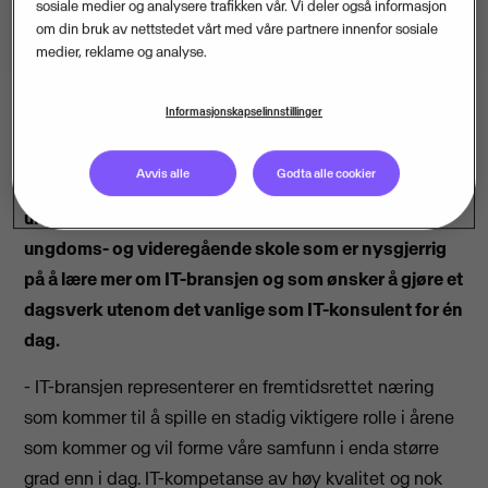
sosiale medier og analysere trafikken vår. Vi deler også informasjon
om din bruk av nettstedet vårt med våre partnere innenfor sosiale
medier, reklame og analyse.
Informasjonskapselinnstillinger
31. oktober arrangeres Operasjon Dagsverk (OD) -
Avvis alle
Godta alle cookier
Norges største solidaritetsaksjon av, med og for
ungdom. Visma Consulting søker nå elever fra
ungdoms- og videregående skole som er nysgjerrig
på å lære mer om IT-bransjen og som ønsker å gjøre et
dagsverk utenom det vanlige som IT-konsulent for én
dag.
- IT-bransjen representerer en fremtidsrettet næring
som kommer til å spille en stadig viktigere rolle i årene
som kommer og vil forme våre samfunn i enda større
grad enn i dag. IT-kompetanse av høy kvalitet og nok