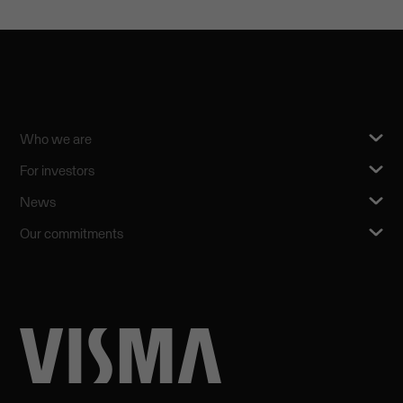
Who we are
For investors
News
Our commitments