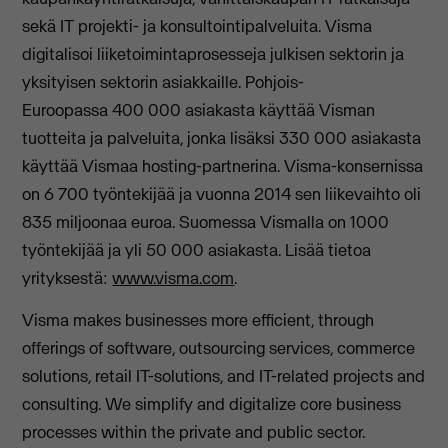
sekä IT projekti- ja konsultointipalveluita. Visma
digitalisoi liiketoimintaprosesseja julkisen sektorin ja
yksityisen sektorin asiakkaille. Pohjois-
Euroopassa 400 000 asiakasta käyttää Visman
tuotteita ja palveluita, jonka lisäksi 330 000 asiakasta
käyttää Vismaa hosting-partnerina. Visma-konsernissa
on 6 700 työntekijää ja vuonna 2014 sen liikevaihto oli
835 miljoonaa euroa. Suomessa Vismalla on 1000
työntekijää ja yli 50 000 asiakasta. Lisää tietoa
yrityksestä:
www.visma.com
.
Visma makes businesses more efficient, through
offerings of software, outsourcing services, commerce
solutions, retail IT-solutions, and IT-related projects and
consulting. We simplify and digitalize core business
processes within the private and public sector.