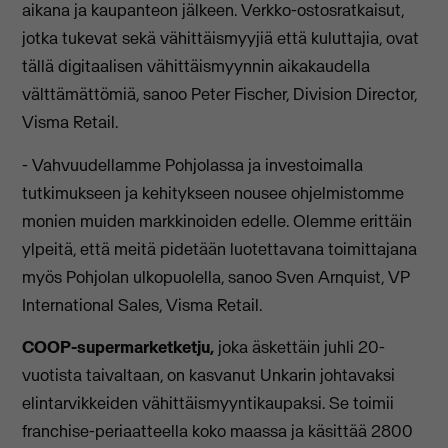
aikana ja kaupanteon jälkeen. Verkko-ostosratkaisut,
jotka tukevat sekä vähittäismyyjiä että kuluttajia, ovat
tällä digitaalisen vähittäismyynnin aikakaudella
välttämättömiä, sanoo Peter Fischer, Division Director,
Visma Retail.
- Vahvuudellamme Pohjolassa ja investoimalla
tutkimukseen ja kehitykseen nousee ohjelmistomme
monien muiden markkinoiden edelle. Olemme erittäin
ylpeitä, että meitä pidetään luotettavana toimittajana
myös Pohjolan ulkopuolella, sanoo Sven Arnquist, VP
International Sales, Visma Retail.
COOP-supermarketketju,
joka äskettäin juhli 20-
vuotista taivaltaan, on kasvanut Unkarin johtavaksi
elintarvikkeiden vähittäismyyntikaupaksi. Se toimii
franchise-periaatteella koko maassa ja käsittää 2800