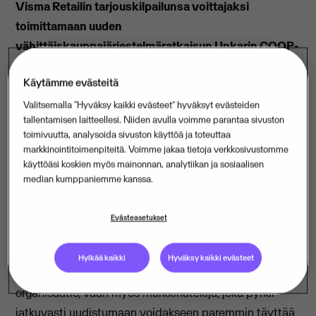
Visma Retailin tarjouskilpailunsa voittajaksi
toimittamaan uuden
vähittäiskauppajärjestelmäratkaisun Unkarin COOP-
franchise-ryhmälle. Unkarilaisen COOP-franchisen
Käytämme evästeitä
tarkoituksena on päivittää
vähittäiskauppajärjestelmänsä Visma Retailin IT-
Valitsemalla “Hyväksy kaikki evästeet” hyväksyt evästeiden
tallentamisen laitteellesi. Niiden avulla voimme parantaa sivuston
ratkaisuilla; tällä päätöksellä se katsoo
toimivuutta, analysoida sivuston käyttöä ja toteuttaa
panostavansa suoraan ostokokemuksen
markkinointitoimenpiteitä. Voimme jakaa tietoja verkkosivustomme
parantamiseen.
käyttöäsi koskien myös mainonnan, analytiikan ja sosiaalisen
median kumppaniemme kanssa.
COOP, johtava elintarvikkeiden vähittäismyyjä
Unkarissa, on valinnut Visma Retailin IT-ratkaisut
Evästeasetukset
saavuttaakseen avainliiketoimintansa tavoitteet. Tällä
investoinnilla COOP todistaa jälleen kerran, ettei se ole
Hylkää kaikki
Hyväksy kaikki evästeet
vain arvo-orientoitunut, perinteitä painottava
organisaatio, vaan myös markkinatekijä, joka pyrkii
jatkuvasti uudistumaan voidakseen paremmin täyttää