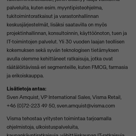
palveluita, kuten esim. myyntipisteohjelma,
tukitoimintoratkaisut ja varastonhallinnan
keskusjärjestelmät, lisäksi saatavilla on myös
projektinhallinnan, konsultoinnin, käyttöönoton, tuen ja
IT-toimintojen palvelut. Yli 30 vuoden laajan teollisen
kokemuksen sekä syvän teknologisen tietämyksen
avulla olemme kehittäneet ratkaisuja, jotka ovat
räätälöitävissä eri segmenteille, kuten FMCG, farmasia
ja erikoiskauppa.
Lisätietoja antaa:
Sven Arnquist, VP International Sales, Visma Retail,
+46 (0)72-223 49 50,
sven.arnquist@visma.com
Visma tehostaa yritysten toimintaa tarjoamalla
ohjelmistoja, ulkoistuspalveluita,
kaupankäyntiratkaisuja, vähittäiskaupan IT-ratkaisuja