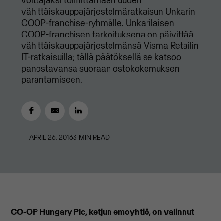
voittajaksi toimittamaan uuden
vähittäiskauppajärjestelmäratkaisun Unkarin
COOP-franchise-ryhmälle. Unkarilaisen
COOP-franchisen tarkoituksena on päivittää
vähittäiskauppajärjestelmänsä Visma Retailin
IT-ratkaisuilla; tällä päätöksellä se katsoo
panostavansa suoraan ostokokemuksen
parantamiseen.
APRIL 26, 2016
3
MIN READ
CO-OP Hungary Plc, ketjun emoyhtiö, on valinnut