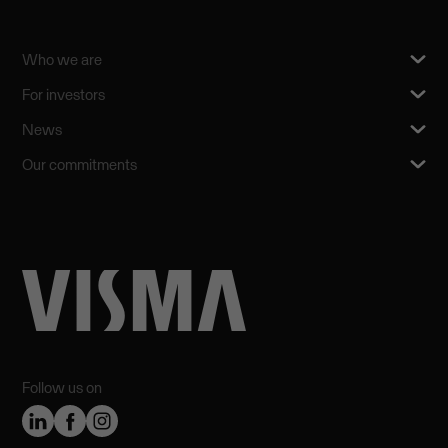
Who we are
For investors
News
Our commitments
Follow us on