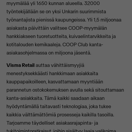
myymälää yli 1650 kunnan alueella. 32000
työntekijällään se on yksi Unkarin suurimmista
työnantajista pienissä kaupungeissa. Yli 1,5 miljoonaa
asiakasta päivittäin valitsee COOP-myymälän
hankkiakseen tuoretuotteita, kuivaelintarvikkeita ja
kotitalouden kemikaaleja. COOP Club kanta-
asiakasohjelmassa on miljoona jäsentä.
Visma Retail
auttaa vähittäismyyjiä
menestyksekkäästi hankkimaan asiakkaita
kauppapaikoilleen, kasvattamaan myyntiään
parannetun ostokokemuksen avulla sekä sitouttamaan
kanta-asiakkaita. Tämä kaikki saadaan aikaan
hyödyntämällä taitavasti teknologiaa, joka tukee
kaikkia välttämättömiä prosesseja kaikilla tasoilla.
Tarjoamme täydelliset asiakasrajapinta- ja
tukitoimintoratkaisut, joihin sisältyy laaja valikoima