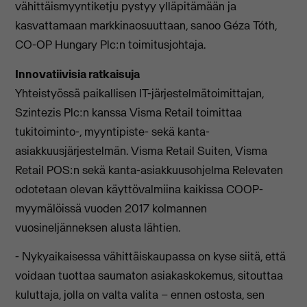
vähittäismyyntiketju pystyy ylläpitämään ja
kasvattamaan markkinaosuuttaan, sanoo Géza Tóth,
CO-OP Hungary Plc:n toimitusjohtaja.
Innovatiivisia ratkaisuja
Yhteistyössä paikallisen IT-järjestelmätoimittajan,
Szintezis Plc:n kanssa Visma Retail toimittaa
tukitoiminto-, myyntipiste- sekä kanta-
asiakkuusjärjestelmän. Visma Retail Suiten, Visma
Retail POS:n sekä kanta-asiakkuusohjelma Relevaten
odotetaan olevan käyttövalmiina kaikissa COOP-
myymälöissä vuoden 2017 kolmannen
vuosineljänneksen alusta lähtien.
- Nykyaikaisessa vähittäiskaupassa on kyse siitä, että
voidaan tuottaa saumaton asiakaskokemus, sitouttaa
kuluttaja, jolla on valta valita – ennen ostosta, sen