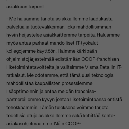
asiakkaan tarpeet.
- Me haluamme tarjota asiakkaillemme laadukasta
palvelua ja tuotevalikoiman, joka mahdollisimman
hyvin heijastelee asiakkaittemme tarpeita. Haluamme
myös antaa parhaat mahdolliset IT-työkalut
kollegojemme käyttöön. Haimme kärkipään
ohjelmistojärjestelmää edistämään COOP-franchisen
liiketoimintatavoitteita ja valitsimme Visma Retailin IT-
ratkaisut. Me odotamme, että tämä uusi teknologia
mahdollistaa kaupallisten prosessiemme
lisäoptimoinnin ja antaa meidän franchise-
partnereillemme kyvyn johtaa liiketoimintaansa entistä
tehokkaammin. Tämän tuloksena voimme tarjota
todellisia etuja asiakkaillemme sekä kehittää kanta-
asiakasohjelmaamme. Näin COOP-