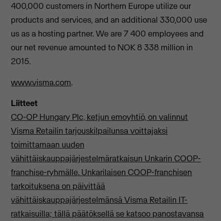
400,000 customers in Northern Europe utilize our
products and services, and an additional 330,000 use
us as a hosting partner. We are 7 400 employees and
our net revenue amounted to NOK 8 338 million in
2015.
www.visma.com
.
Liitteet
CO-OP Hungary Plc, ketjun emoyhtiö, on valinnut
Visma Retailin tarjouskilpailunsa voittajaksi
toimittamaan uuden
vähittäiskauppajärjestelmäratkaisun Unkarin COOP-
franchise-ryhmälle. Unkarilaisen COOP-franchisen
tarkoituksena on päivittää
vähittäiskauppajärjestelmänsä Visma Retailin IT-
ratkaisuilla; tällä päätöksellä se katsoo panostavansa