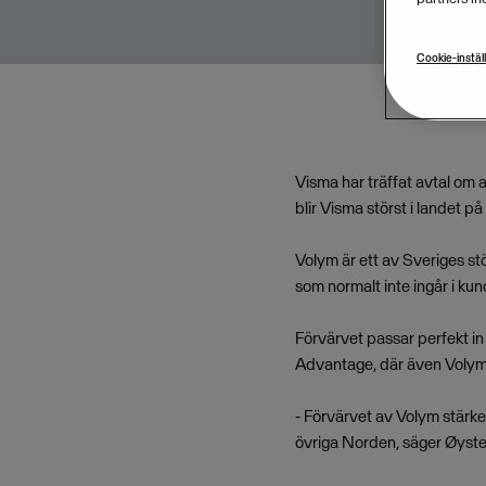
Cookie-instäl
Visma har träffat avtal om
blir Visma störst i landet p
Volym är ett av Sveriges st
som normalt inte ingår i k
Förvärvet passar perfekt i
Advantage, där även Volym
- Förvärvet av Volym stärke
övriga Norden, säger Øyste