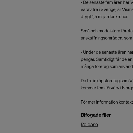
- De senaste fem åren har 
varav tre i Sverige, är Vis
drygt 1,5 miljarder kronor.
Små och medelstora företag
anskaffningsområden, som in
- Under de senaste åren har a
pengar. Samtidigt får de en 
många företag som använder
De tre inköpsföretag som V
kommer fem förvärv i Norge
För mer information kontak
Bifogade filer
Release