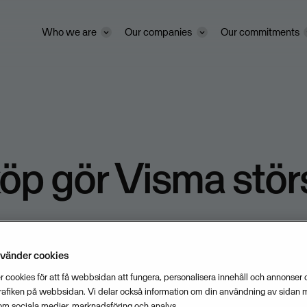
Who we are
Our companies
Our commitments
p gör Visma stör
p
nvänder cookies
 cookies för att få webbsidan att fungera, personalisera innehåll och annonser o
trafiken på webbsidan. Vi delar också information om din användning av sidan 
SEPTEMBER 12, 2007
1
MIN READ
om sociala medier, marknadsföring och analys.