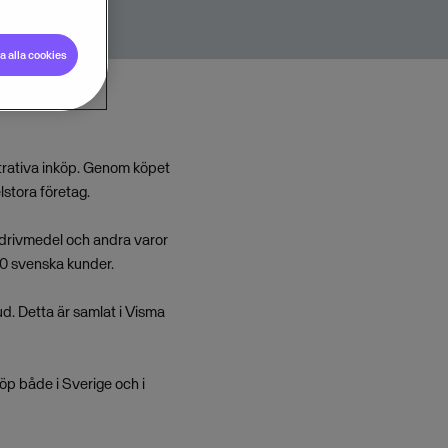
 alla cookies
trativa inköp. Genom köpet
lstora företag.
, drivmedel och andra varor
00 svenska kunder.
d. Detta är samlat i Visma
öp både i Sverige och i