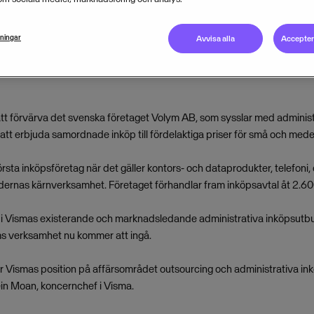
lningar
Avvisa alla
Acceptera
 att förvärva det svenska företaget Volym AB, som sysslar med adminis
å att erbjuda samordnade inköp till fördelaktiga priser för små och mede
örsta inköpsföretag när det gäller kontors- och dataprodukter, telefoni
undernas kärnverksamhet. Företaget förhandlar fram inköpsavtal åt 2.6
n i Vismas existerande och marknadsledande administrativa inköpsutbu
s verksamhet nu kommer att ingå.
r Vismas position på affärsområdet outsourcing och administrativa ink
in Moan, koncernchef i Visma.