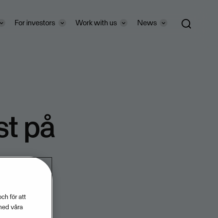
For investors
Work with us
News
st på
ch för att
med våra