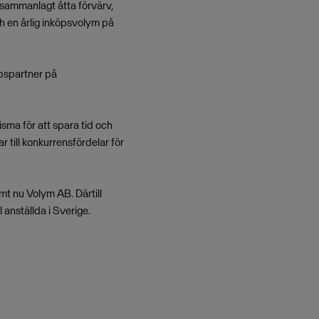
 sammanlagt åtta förvärv,
h en årlig inköpsvolym på
öpspartner på
Visma för att spara tid och
r till konkurrensfördelar för
t nu Volym AB. Därtill
anställda i Sverige.