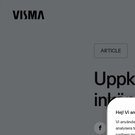
ARTICLE
Uppkö
inkö
Hej! Vi a
Vi använder
analysera 
partners in