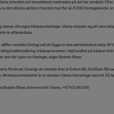
Visma utvecklat och konsoliderat marknaden på det här området. Efter
ma nu den största aktören i Norden med fler än 8.000 företagskunder oc
 saknar ofta egna inköpsavdelningar. Visma erbjuder sig att vara ink
te är affärskritiska.
lltfler nordiska företag valt att lägga ut sina administrativa inköp till 
viktig kvalitetssäkring i inköpsprocessen. Höjd kvalitet på inköpen bidra
 den här typen av lösningar, säger Øystein Moan.
isma förvärvat i Sverige de senaste åren är Edium AB, SmåSam AB sam
. All inköpsverksamhet är nu samlad i Visma Advantage med ett 20-tal 
ta Øystein Moan, koncernchef i Visma, +47 920 80 000