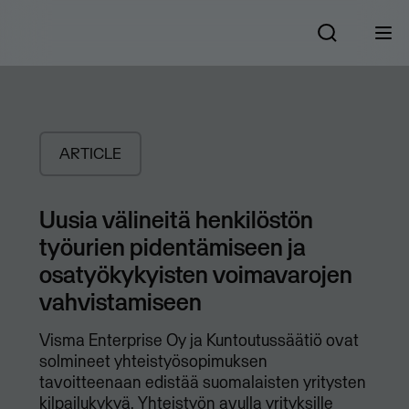
ARTICLE
Uusia välineitä henkilöstön
työurien pidentämiseen ja
osatyökykyisten voimavarojen
vahvistamiseen
Visma Enterprise Oy ja Kuntoutussäätiö ovat
solmineet yhteistyösopimuksen
tavoitteenaan edistää suomalaisten yritysten
kilpailukykyä. Yhteistyön avulla yrityksille