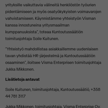
yrityksille vaikuttavia välineitä henkilöstön työurien
pidentämiseen ja myös osatyökykyisten voimavarojen
vahvistamiseen. Käynnistämme yhteistyön Visman
kanssa innostuneina yritysmaailman
kumppanuuksista”, toteaa Kuntoutussäätiön
toimitusjohtaja Soile Kuitunen.
”Yhteistyö mahdollistaa asiakkaillemme uudenlaisen
tavan yhdistää HR-järjestelmä ja Kuntoutussäätiön
osaaminen”, iloitsee Visma Enterprisen toimitusjohtaja
Jukka Mikkonen.
Lisätietoja antavat
Soile Kuitunen, toimitusjohtaja, Kuntoutussäätiö, +358
44 781 3117
Jukka Mikkonen, toimitusjohtaja, Visma Enterprise Oy,