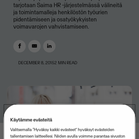
tarjotaan Saima HR -järjestelmässä välineitä
ja toimintamalleja henkilöstön työurien
pidentämiseen ja osatyökykyisten
voimavarojen vahvistamiseen.
DECEMBER 8, 2015
2
MIN READ
Käytämme evästeitä
Valitsemalla “Hyväksy kaikki evästeet” hyväksyt evästeiden
tallentamisen laitteellesi. Niiden avulla voimme parantaa sivuston