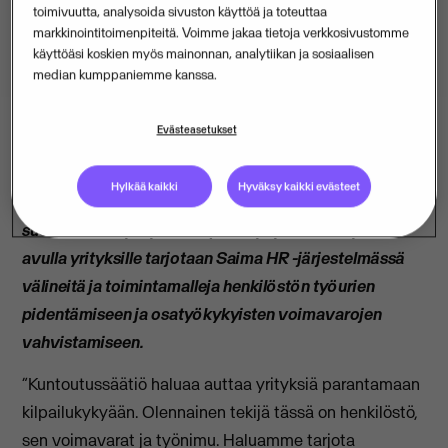
toimivuutta, analysoida sivuston käyttöä ja toteuttaa
markkinointitoimenpiteitä. Voimme jakaa tietoja verkkosivustomme
käyttöäsi koskien myös mainonnan, analytiikan ja sosiaalisen
median kumppaniemme kanssa.
Evästeasetukset
Visma Enterprise Oy ja Kuntoutussäätiö ovat
Hylkää kaikki
Hyväksy kaikki evästeet
solmineet yhteistyösopimuksen tavoitteenaan edistää
suomalaisten yritysten kilpailukykyä. Yhteistyön
avulla yrityksille tarjotaan Saima HR -järjestelmässä
välineitä ja toimintamalleja henkilöstön työurien
pidentämiseen ja osatyökykyisten voimavarojen
vahvistamiseen.
”Kuntoutussäätiö haluaa auttaa yrityksiä parantamaan
kilpailukykyään. Olennainen tekijä tässä on henkilöstö,
sen voimavarat ja työnimu. Haluamme tarjota