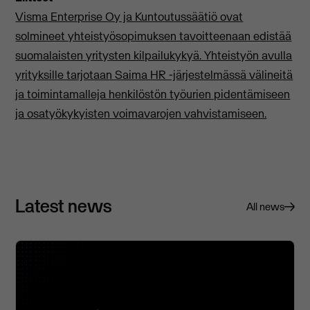
Visma Enterprise Oy ja Kuntoutussäätiö ovat
solmineet yhteistyösopimuksen tavoitteenaan edistää
suomalaisten yritysten kilpailukykyä. Yhteistyön avulla
yrityksille tarjotaan Saima HR -järjestelmässä välineitä
ja toimintamalleja henkilöstön työurien pidentämiseen
ja osatyökykyisten voimavarojen vahvistamiseen.
Latest news
All news