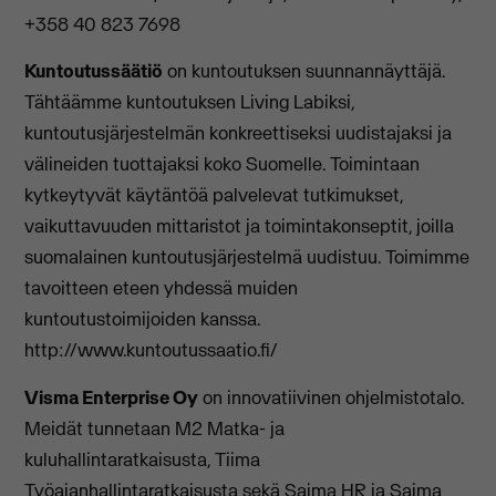
+358 40 823 7698
Kuntoutussäätiö
on kuntoutuksen suunnannäyttäjä.
Tähtäämme kuntoutuksen Living Labiksi,
kuntoutusjärjestelmän konkreettiseksi uudistajaksi ja
välineiden tuottajaksi koko Suomelle. Toimintaan
kytkeytyvät käytäntöä palvelevat tutkimukset,
vaikuttavuuden mittaristot ja toimintakonseptit, joilla
suomalainen kuntoutusjärjestelmä uudistuu. Toimimme
tavoitteen eteen yhdessä muiden
kuntoutustoimijoiden kanssa.
http://www.kuntoutussaatio.fi/
Visma Enterprise Oy
on innovatiivinen ohjelmistotalo.
Meidät tunnetaan M2 Matka- ja
kuluhallintaratkaisusta, Tiima
Työajanhallintaratkaisusta sekä Saima HR ja Saima