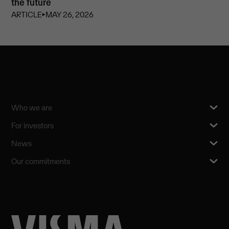
the future
ARTICLE
⏵
MAY 26, 2026
Who we are
For investors
News
Our commitments