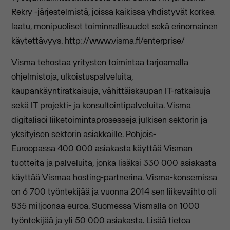
Rekry -järjestelmistä, joissa kaikissa yhdistyvät korkea
laatu, monipuoliset toiminnallisuudet sekä erinomainen
käytettävyys. http://www.visma.fi/enterprise/
Visma tehostaa yritysten toimintaa tarjoamalla
ohjelmistoja, ulkoistuspalveluita,
kaupankäyntiratkaisuja, vähittäiskaupan IT-ratkaisuja
sekä IT projekti- ja konsultointipalveluita. Visma
digitalisoi liiketoimintaprosesseja julkisen sektorin ja
yksityisen sektorin asiakkaille. Pohjois-
Euroopassa 400 000 asiakasta käyttää Visman
tuotteita ja palveluita, jonka lisäksi 330 000 asiakasta
käyttää Vismaa hosting-partnerina. Visma-konsernissa
on 6 700 työntekijää ja vuonna 2014 sen liikevaihto oli
835 miljoonaa euroa. Suomessa Vismalla on 1000
työntekijää ja yli 50 000 asiakasta. Lisää tietoa