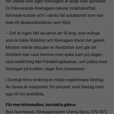
Att vabba som egen företagare är långt ifrån självklart.
En frånvarande företagare riskerar intäktsbortfall,
förlorade kunder och i värsta fall avtalsbrott som kan
leda till skadeståndskrav som följd.
– Det är ingen lätt ekvation att få ihop, men många
som är både föräldrar och företagare klarar det galant.
Modern teknik erbjuder en flexibilitet som gör att
föräldern kan vara hemma med sjuka barn på dagen,
utan ersättning från Försäkringskassan, och jobba med
företaget på kvällen, säger Boo Gunnarson.
I Sverige finns omkring en miljon registrerade företag.
Av dessa är merparten, 96 procent, små företag med
upp till nio anställda.
För mer information, kontakta gärna:
Boo Gunnarson, företagarexpert Visma Spcs, 070-872