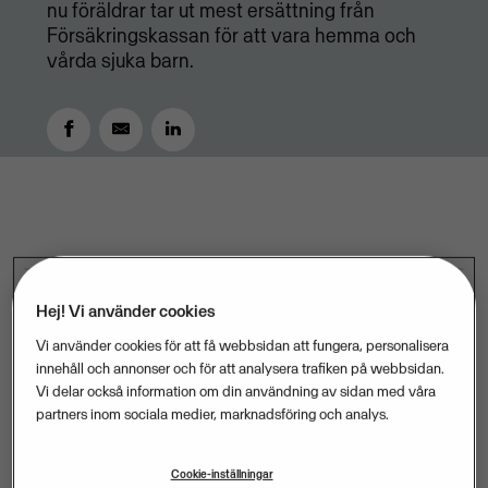
nu föräldrar tar ut mest ersättning från
Försäkringskassan för att vara hemma och
vårda sjuka barn.
FEBRUARY 19, 2019
3
MIN READ
Hej! Vi använder cookies
Vi använder cookies för att få webbsidan att fungera, personalisera
Februari är här och hela sex av tio småföretagare
innehåll och annonser och för att analysera trafiken på webbsidan.
väljer att jobba hemifrån istället för att ”vabba”, visar
Vi delar också information om din användning av sidan med våra
en färsk undersökning från Visma. Februari har
partners inom sociala medier, marknadsföring och analys.
kommit att kallas ”vabruari”, eftersom det är nu
föräldrar tar ut mest ersättning från
Cookie-inställningar