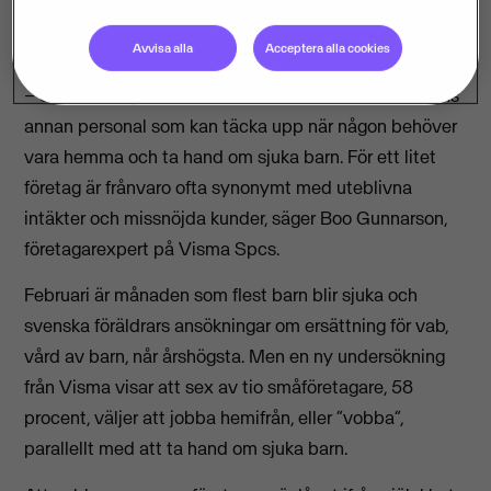
Försäkringskassan för att vara hemma och vårda
sjuka barn.
Avvisa alla
Acceptera alla cookies
– Små företag är mer sårbara eftersom det sällan finns
annan personal som kan täcka upp när någon behöver
vara hemma och ta hand om sjuka barn. För ett litet
företag är frånvaro ofta synonymt med uteblivna
intäkter och missnöjda kunder, säger Boo Gunnarson,
företagarexpert på Visma Spcs.
Februari är månaden som flest barn blir sjuka och
svenska föräldrars ansökningar om ersättning för vab,
vård av barn, når årshögsta. Men en ny undersökning
från Visma visar att sex av tio småföretagare, 58
procent, väljer att jobba hemifrån, eller ”vobba”,
parallellt med att ta hand om sjuka barn.