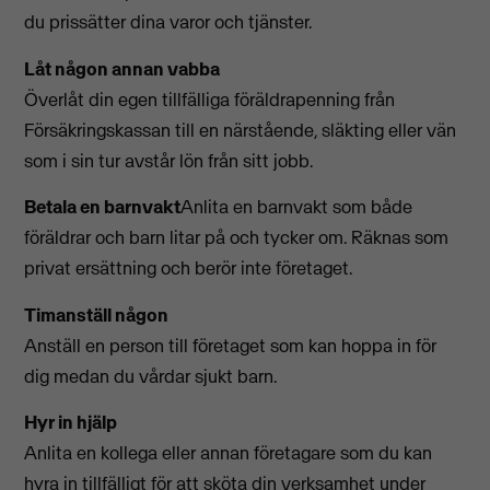
du prissätter dina varor och tjänster.
Låt någon annan vabba
Överlåt din egen tillfälliga föräldrapenning från
Försäkringskassan till en närstående, släkting eller vän
som i sin tur avstår lön från sitt jobb.
Betala en barnvakt
Anlita en barnvakt som både
föräldrar och barn litar på och tycker om. Räknas som
privat ersättning och berör inte företaget.
Timanställ någon
Anställ en person till företaget som kan hoppa in för
dig medan du vårdar sjukt barn.
Hyr in hjälp
Anlita en kollega eller annan företagare som du kan
hyra in tillfälligt för att sköta din verksamhet under