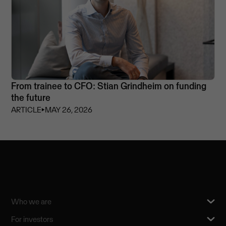
From trainee to CFO: Stian Grindheim on funding
the future
ARTICLE
⏵
MAY 26, 2026
Who we are
For investors