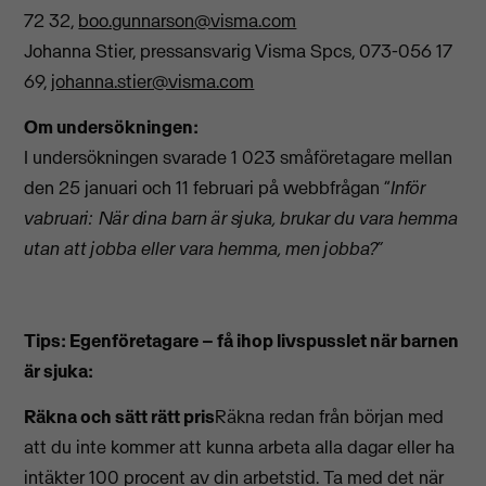
72 32,
boo.gunnarson@visma.com
Johanna Stier, pressansvarig Visma Spcs, 073-056 17
69,
johanna.stier@visma.com
Om undersökningen:
I undersökningen svarade 1 023 småföretagare mellan
den 25 januari och 11 februari på webbfrågan ”
Inför
vabruari: När dina barn är sjuka, brukar du vara hemma
utan att jobba eller vara hemma, men jobba?”
Tips: Egenföretagare – få ihop livspusslet när barnen
är sjuka:
Räkna och sätt rätt pris
Räkna redan från början med
att du inte kommer att kunna arbeta alla dagar eller ha
intäkter 100 procent av din arbetstid. Ta med det när