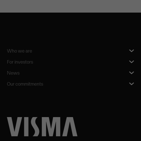
Who we are
For investors
News
Our commitments