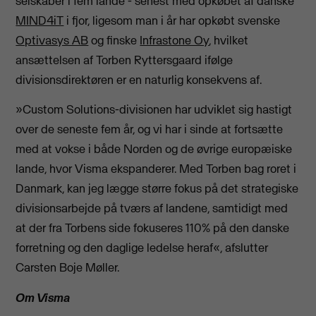
selskaber i fem lande - senest med opkøbet af danske
MIND4iT
i fjor, ligesom man i år har opkøbt svenske
Optivasys AB
og finske
Infrastone Oy
, hvilket
ansættelsen af Torben Ryttersgaard ifølge
divisionsdirektøren er en naturlig konsekvens af.
»Custom Solutions-divisionen har udviklet sig hastigt
over de seneste fem år, og vi har i sinde at fortsætte
med at vokse i både Norden og de øvrige europæiske
lande, hvor Visma ekspanderer. Med Torben bag roret i
Danmark, kan jeg lægge større fokus på det strategiske
divisionsarbejde på tværs af landene, samtidigt med
at der fra Torbens side fokuseres 110% på den danske
forretning og den daglige ledelse heraf«, afslutter
Carsten Boje Møller.
Om Visma