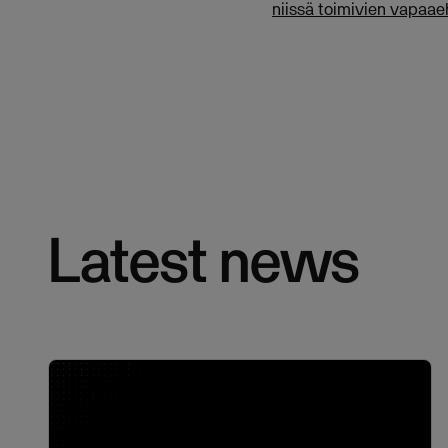
niissä toimivien vapaae
Latest news