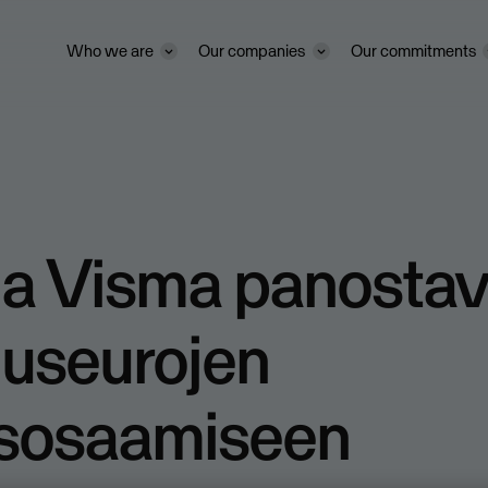
Who we are
Our companies
Our commitments
ja Visma panostav
luseurojen
usosaamiseen