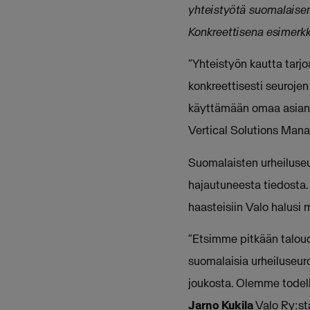
yhteistyötä suomalaisen 
Konkreettisena esimerkki
”Yhteistyön kautta tarj
konkreettisesti seuroje
käyttämään omaa asiant
Vertical Solutions Man
Suomalaisten urheiluseu
hajautuneesta tiedosta.
haasteisiin Valo halusi
”Etsimme pitkään taloud
suomalaisia urheiluseuro
joukosta. Olemme todel
Jarno Kukila
Valo Ry:st