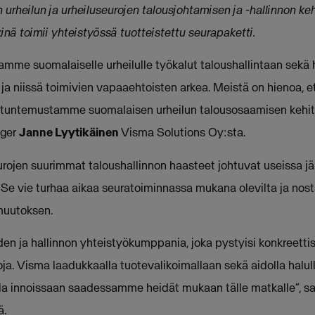
urheilun ja urheiluseurojen talousjohtamisen ja -hallinnon keh
nä toimii yhteistyössä tuotteistettu seurapaketti.
oamme suomalaiselle urheilulle työkalut taloushallintaan sek
n ja niissä toimivien vapaaehtoisten arkea. Meistä on hienoa,
untemustamme suomalaisen urheilun talousosaamisen kehitt
ager
Janne Lyytikäinen
Visma Solutions Oy:sta.
rojen suurimmat taloushallinnon haasteet johtuvat useissa jä
 Se vie turhaa aikaa seuratoiminnassa mukana olevilta ja nos
 muutoksen.
en ja hallinnon yhteistyökumppania, joka pystyisi konkreetti
ja. Visma laadukkaalla tuotevalikoimallaan sekä aidolla halul
la innoissaan saadessamme heidät mukaan tälle matkalle”, s
ä.