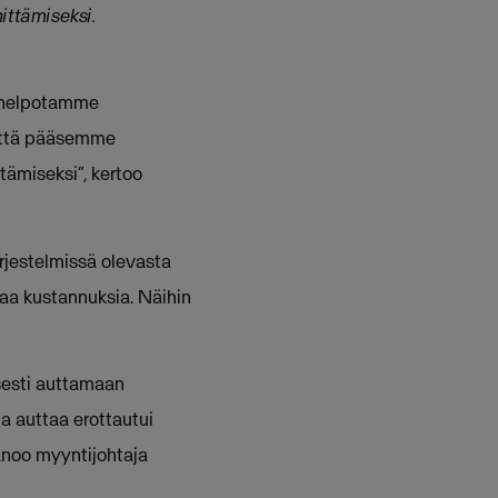
ittämiseksi.
ä helpotamme
 että pääsemme
ämiseksi”, kertoo
rjestelmissä olevasta
taa kustannuksia. Näihin
sesti auttamaan
la auttaa erottautui
anoo myyntijohtaja