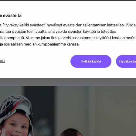
 kautta suomalaiselle urheilulle tar
 evästeitä
aloushallintaan sekä helpotetaan se
a “Hyväksy kaikki evästeet” hyväksyt evästeiden tallentamisen laitteellesi. Niide
mivien vapaaehtoisten arkea. Konkr
ntaa sivuston toimivuutta, analysoida sivuston käyttöä ja toteuttaa
titoimenpiteitä. Voimme jakaa tietoja verkkosivustomme käyttöäsi koskien myö
ä toimii Netvisor-seurapaketti.
n ja sosiaalisen median kumppaniemme kanssa.
APRIL 7, 2015
2
MIN READ
set
Hylkää kaikki
Hyväksy ka