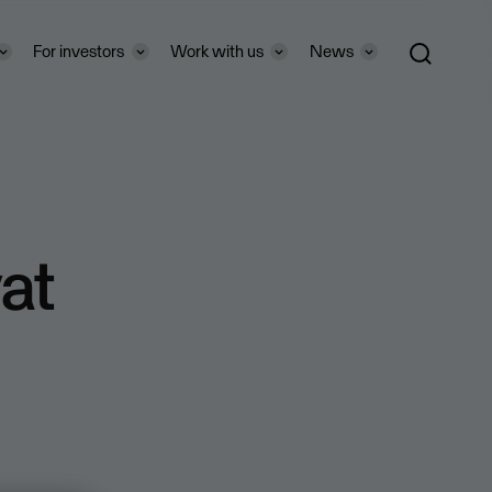
For investors
Work with us
News
at