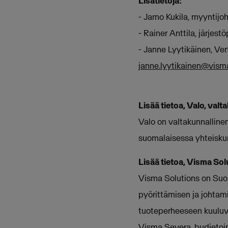
Lisätietoja:
- Jarno Kukila, myyntijo
- Rainer Anttila, järjest
- Janne Lyytikäinen, Ve
janne.lyytikainen@vis
Lisää tietoa, Valo, valt
Valo on valtakunnallinen
suomalaisessa yhteiskun
Lisää tietoa, Visma So
Visma Solutions on Suom
pyörittämisen ja johtami
tuoteperheeseen kuuluva
Visma Severa, budjetoin