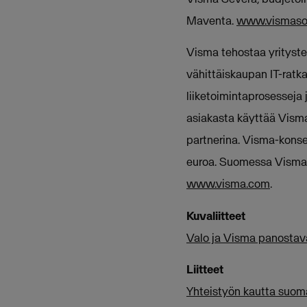
Maventa.
www.vismasol
Visma tehostaa yritysten
vähittäiskaupan IT-ratkai
liiketoimintaprosesseja 
asiakasta käyttää Visma
partnerina. Visma-konser
euroa. Suomessa Vismall
www.visma.com
.
Kuvaliitteet
Valo ja Visma panostav
Liitteet
Yhteistyön kautta suomal