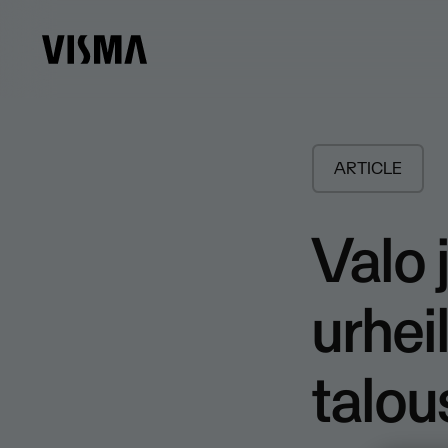
ARTICLE
Valo 
urhei
talo