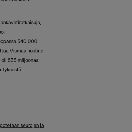
pankäyntiratkaisuja,
soi
Euroopassa 340 000
yttää Vismaa hosting-
 oli 835 miljoonaa
rityksestä:
lpotetaan seurojen ja