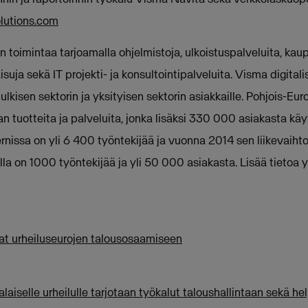
utions.com
 toimintaa tarjoamalla ohjelmistoja, ulkoistuspalveluita, kau
suja sekä IT projekti- ja konsultointipalveluita. Visma digitali
julkisen sektorin ja yksityisen sektorin asiakkaille. Pohjois-
n tuotteita ja palveluita, jonka lisäksi 330 000 asiakasta kä
nissa on yli 6 400 työntekijää ja vuonna 2014 sen liikevaihto
a on 1000 työntekijää ja yli 50 000 asiakasta. Lisää tietoa y
at urheiluseurojen talousosaamiseen
aiselle urheilulle tarjotaan työkalut taloushallintaan sekä he