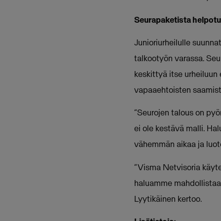
Seurapaketista helpot
Junioriurheilulle suunna
talkootyön varassa. Se
keskittyä itse urheiluu
vapaaehtoisten saamist
”Seurojen talous on pyör
ei ole kestävä malli. H
vähemmän aikaa ja luote
”Visma Netvisoria käyte
haluamme mahdollistaa l
Lyytikäinen kertoo.