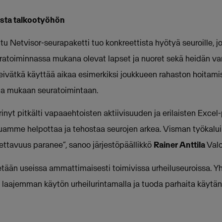
usta talkootyöhön
ttu Netvisor-seurapaketti tuo konkreettista hyötyä seuroille, j
uratoiminnassa mukana olevat lapset ja nuoret sekä heidän 
n eivätkä käyttää aikaa esimerkiksi joukkueen rahaston hoitam
a mukaan seuratoimintaan.
inyt pitkälti vapaaehtoisten aktiivisuuden ja erilaisten Exce
aluamme helpottaa ja tehostaa seurojen arkea. Visman työkalui
ttavuus paranee”, sanoo järjestöpäällikkö
Rainer Anttila
Valo
tään useissa ammattimaisesti toimivissa urheiluseuroissa. Y
aajemman käytön urheilurintamalla ja tuoda parhaita käytän