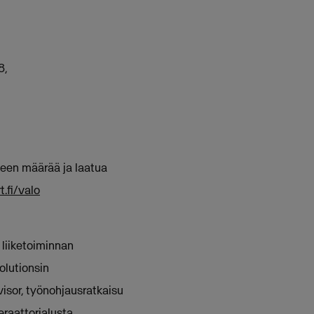
8,
kkeen määrää ja laatua
.fi/valo
 liiketoiminnan
olutionsin
isor, työnohjausratkaisu
raattorialusta