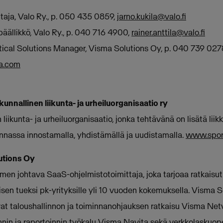
htaja, Valo Ry., p. 050 435 0859,
jarno.kukila@valo.fi
öpäällikkö, Valo Ry., p. 040 716 4900,
rainer.anttila@valo.fi
rtical Solutions Manager, Visma Solutions Oy, p. 040 739 027
ma.com
akunnallinen liikunta- ja urheiluorganisaatio ry
 liikunta- ja urheiluorganisaatio, jonka tehtävänä on lisätä lii
nassa innostamalla, yhdistämällä ja uudistamalla.
www.sport
lutions Oy
en johtava SaaS-ohjelmistotoimittaja, joka tarjoaa ratkaisut
sen tueksi pk-yrityksille yli 10 vuoden kokemuksella. Visma S
t taloushallinnon ja toiminnanohjauksen ratkaisu Visma Netv
nin ja raportoinnin työkalu Visma Navita sekä verkkolaskuope