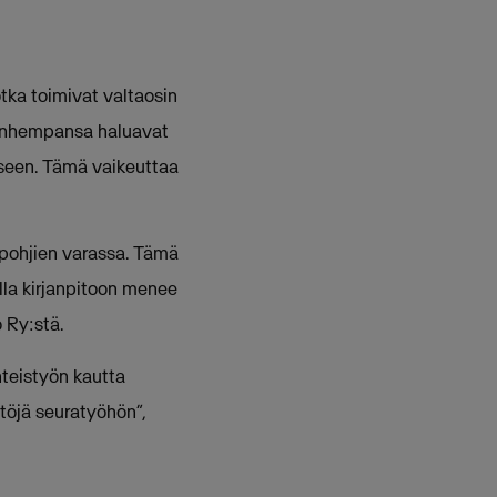
otka toimivat valtaosin
vanhempansa haluavat
iseen. Tämä vaikeuttaa
l-pohjien varassa. Tämä
lla kirjanpitoon menee
 Ry:stä.
hteistyön kautta
töjä seuratyöhön”,