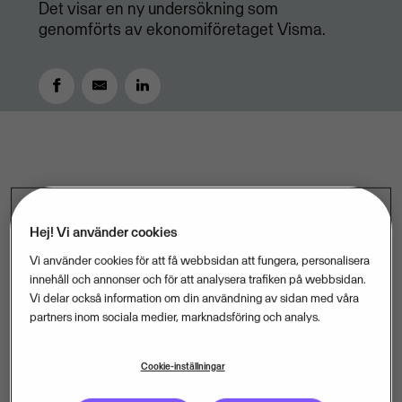
Det visar en ny undersökning som
genomförts av ekonomiföretaget Visma.
DECEMBER 28, 2015
3
MIN READ
Hej! Vi använder cookies
Vi använder cookies för att få webbsidan att fungera, personalisera
Var femte småföretagare, 21 procent, kan tänka sig
innehåll och annonser och för att analysera trafiken på webbsidan.
att ta emot en nyanländ med erfarenhet från den
Vi delar också information om din användning av sidan med våra
partners inom sociala medier, marknadsföring och analys.
egna branschen som praktikant. Det innebär att det
finns fler än 220 000 möjliga praktikplatser ute i
Cookie-inställningar
landet. Det visar en ny undersökning som
genomförts av ekonomiföretaget Visma.