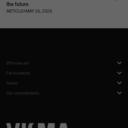
the future
ARTICLE
⏵
MAY 26, 2026
Who we are
For investors
News
Our commitments