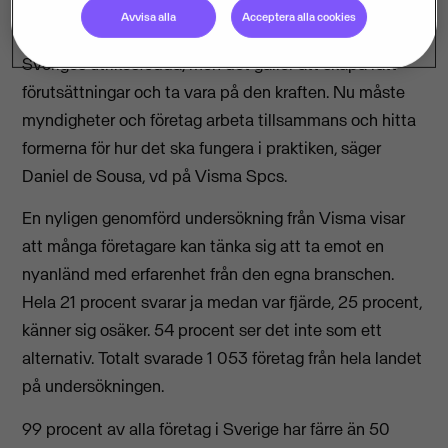
Avvisa alla
Acceptera alla cookies
– Det finns många driftiga entreprenörer bland
Sveriges utrikesfödda, men det gäller att skapa rätt
förutsättningar och ta vara på den kraften. Nu måste
myndigheter och företag arbeta tillsammans och hitta
formerna för hur det ska fungera i praktiken, säger
Daniel de Sousa, vd på Visma Spcs.
En nyligen genomförd undersökning från Visma visar
att många företagare kan tänka sig att ta emot en
nyanländ med erfarenhet från den egna branschen.
Hela 21 procent svarar ja medan var fjärde, 25 procent,
känner sig osäker. 54 procent ser det inte som ett
alternativ. Totalt svarade 1 053 företag från hela landet
på undersökningen.
99 procent av alla företag i Sverige har färre än 50