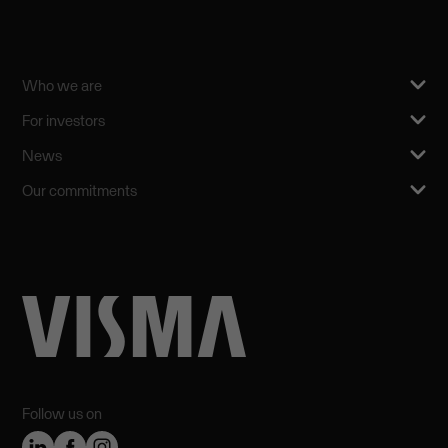
Who we are
For investors
News
Our commitments
Follow us on