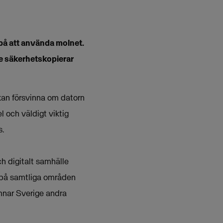
 på att använda molnet.
te säkerhetskopierar
 kan försvinna om datorn
l och väldigt viktig
s.
h digitalt samhälle
g på samtliga områden
mnar Sverige andra