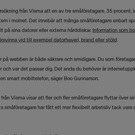
rsökning från Visma att en av tre småföretagare, 35 procent, 
tem i molnet. Det innebär att många småföretagare enbart spa
lt på sina datorer eller externa hårddiskar.
Information som bok
 försvinna vid till exempel datorhaveri, brand eller stöld
.
ler på webben är både säkrare och smidigare. Du som företagar
är och var det passar dig. Det enda du behöver är internetupp
er en smart mobiltelefon, säger Boo Gunnarson.
från Visma visar att fler och fler småföretagare flyttar över si
 småföretagare har fått ett mer flexibelt arbetsliv tack vare 