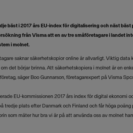
je bäst i 2017 års EU-index för digitalisering och näst bäst
rsökning från Visma att en av tre småföretagare i landet in
stem i molnet.
tagare saknar säkerhetskopior online är allvarligt. Viktig data
er om det börjar brinna. Att säkerhetskopiera i molnet är en enke
a företag, säger Boo Gunnarson, företagarexpert på Visma Spc
terade EU-kommissionen 2017 års index för digital ekonomi oc
på tredje plats efter Danmark och Finland och får höga poän
orin som mäter hur bra vi är på att använda oss av molnet ha