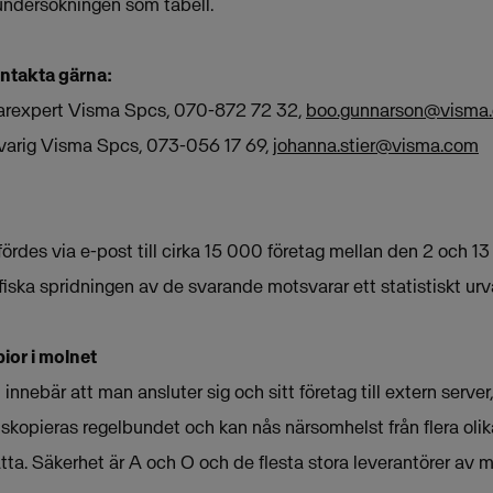
undersökningen som tabell.
ontakta gärna:
arexpert Visma Spcs, 070-872 72 32,
boo.gunnarson@visma
svarig Visma Spcs, 073-056 17 69,
johanna.stier@visma.com
des via e-post till cirka 15 000 företag mellan den 2 och 13 
iska spridningen av de svarande motsvarar ett statistiskt urva
ior i molnet
innebär att man ansluter sig och sitt företag till extern server
skopieras regelbundet och kan nås närsomhelst från flera olika
tta. Säkerhet är A och O och de flesta stora leverantörer av m