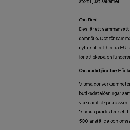
stort i just säkerhet.
Om Desi
Desi är ett sammansatt 
samhälle. Det för samma
syftar till att hjälpa E
för att skapa en fungera
Om molntjänster:
Här k
Visma gör verksamheter 
butiksdatalösningar sam
verksamhetsprocesser i
Vismas produkter och tj
500 anställda och omsat