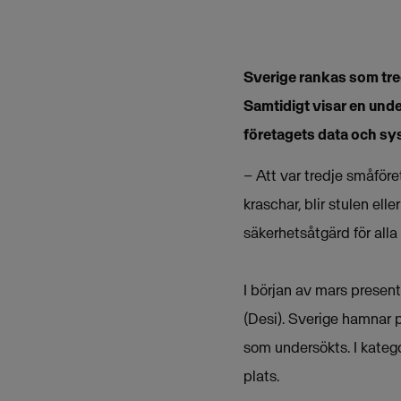
Sverige rankas som tred
Samtidigt visar en unde
företagets data och sy
– Att var tredje småföre
kraschar, blir stulen ell
säkerhetsåtgärd för all
I början av mars presen
(Desi). Sverige hamnar 
som undersökts. I kateg
plats.