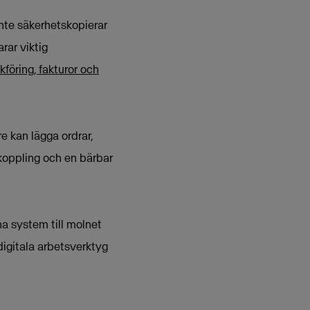
inte säkerhetskopierar
rar viktig
föring, fakturor och
e kan lägga ordrar,
koppling och en bärbar
na system till molnet
digitala arbetsverktyg