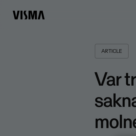
ARTICLE
Var t
sakna
moln