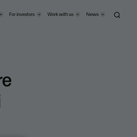
For investors
Work with us
News
re
i