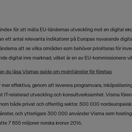
index för att mäta EU-ländernas utveckling mot en digital eko
n ett antal relevanta indikatorer på Europas nuvarande digit
U-länderna att se vilka områden som behöver prioriteras för inve
nde digital inre marknad, vilket är en av EU-kommissionens vikt
an du läsa Vismas guide om molntjänster för företag
.
mer effektiva, genom att leverera programvara, inköpslösninga
t IT-relaterad utveckling och konsultverksamhet. Visma fören
nom både privat och offentlig sektor. 500 000 nordeuropeis
änster, och ytterligare 300 000 använder Visma som hosting
te 7 855 miljoner norska kronor 2016.