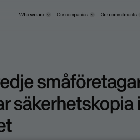
Who we are
Our companies
Our commitments
redje småföretaga
r säkerhetskopia 
et