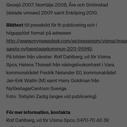
Gnosjö 2007, Norrtälje 2008, Åre och Strömstad
(delade vinnare) 2009 samt Enköping 2010.
Bildtext
till pressbild för fri publicering och i
högupplöst format på adressen
http://www.mynewsdesk.com/se/pressroom/visma/imag
aarets-nyfoeretagarkommun-2011-95945
:
På bilden från vänster: Rolf Dahlberg, vd för Visma
Spcs, Helena Thorsell från näringslivskontoret i Vara,
kommunalrådet Fredrik Nelander (S), kommunalrådet
Jan-Erik Wallin (M) samt Harry Goldman från
NyföretagarCentrum Sverige.
Foto: Torbjörn Zadig (anges vid publicering)
För mer information, kontakta
Rolf Dahlberg, vd för Visma Spcs, 0470-70 60 39,