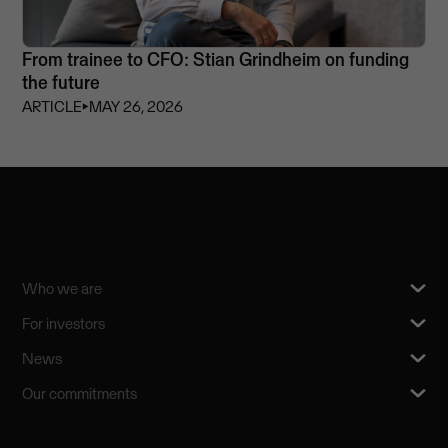
From trainee to CFO: Stian Grindheim on funding
the future
ARTICLE
⏵
MAY 26, 2026
Who we are
For investors
News
Our commitments