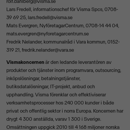
rolf.dahlberg@visma.se
Lars Fredell, informationschef för Visma Spcs, 0708-
39 69 25,
lars.fredell@visma.se
Mats Evergren, NyföretagarCentrum, 0708-14 44 04,
mats.evergren@nyforetagarcentrum.se
Fredrik Nelander, kommunalråd i Vara kommun, 0152-
319 21,
fredrik.nelander@vara.se
Vismakoncernen
är den ledande leverantören av
produkter och tjänster inom programvara, outsourcing,
inköpslösningar, betalningstjänster,
butiksdatalösningar, IT-projekt, anbud och
upphandling. Visma förenklar och effektiviserar
verksamhetsprocesser hos 240 000 kunder i både
privat och offentlig sektor i norra Europa. Koncernen har
drygt 4 300 anställda, varav 1 300 i Sverige.
Omsättningen uppgick 2010 till 4 168 miljoner norska