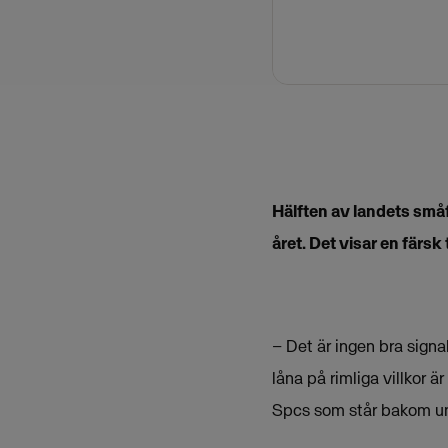
Hälften av landets småf
året. Det visar en färs
– Det är ingen bra signa
låna på rimliga villkor ä
Spcs som står bakom u