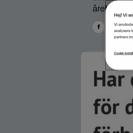
året. Det 
Hej! Vi a
Vi använder
analysera 
partners in
Cookie-instäl