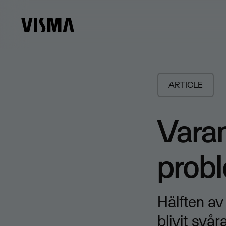
ARTICLE
Varan
prob
Hälften av
blivit svå