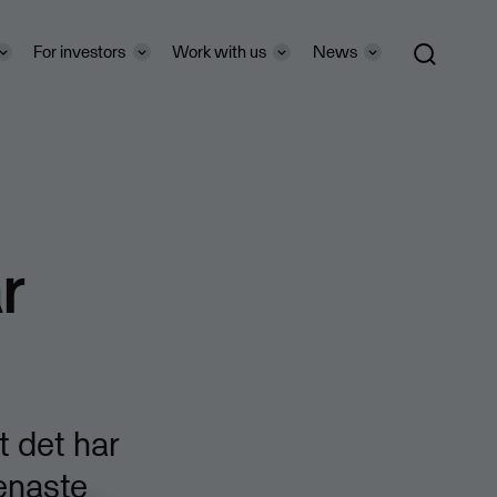
For investors
Work with us
News
r
t det har
senaste