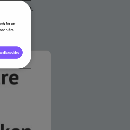
ån Visma.
ch för att
med våra
 alla cookies