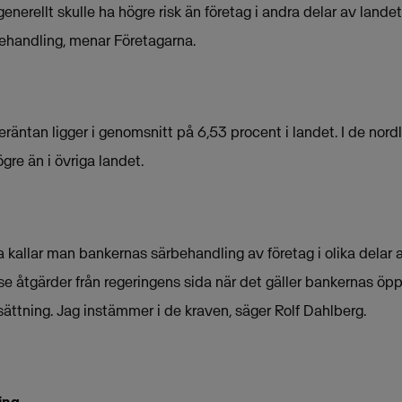
enerellt skulle ha högre risk än företag i andra delar av landet
ehandling, menar Företagarna.
räntan ligger i genomsnitt på 6,53 procent i landet. I de nordl
ögre än i övriga landet.
 kallar man bankernas särbehandling av företag i olika delar a
l se åtgärder från regeringens sida när det gäller bankernas öp
esättning. Jag instämmer i de kraven, säger Rolf Dahlberg.