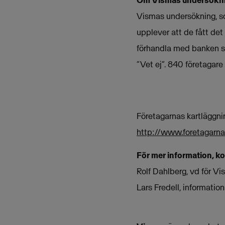
Om Vismas undersökn
Vismas undersökning, so
upplever att de fått det 
förhandla med banken se
”Vet ej”. 840 företagare
Företagarnas kartläggnin
http://www.foretagarna
För mer information, k
Rolf Dahlberg, vd för 
Lars Fredell, informati