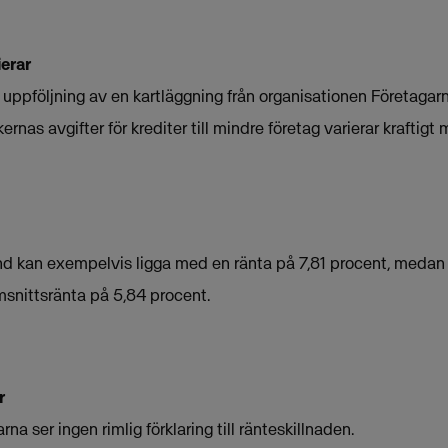
ierar
uppföljning av en kartläggning från organisationen Företagarn
ernas avgifter för krediter till mindre företag varierar kraftigt 
and kan exempelvis ligga med en ränta på 7,81 procent, medan 
snittsränta på 5,84 procent.
r
a ser ingen rimlig förklaring till ränteskillnaden.