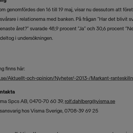
ing
m genomfördes den 16 till 19 maj, visar nu dessutom att föret
svårare i relationerna med banken. På frågan ”Har det blivit svå
naste året?” svarade 48,9 procent ”Ja” och 30,6 procent ”Ne
 deltog i undersökningen.
g finns här:
.se/Aktuellt-och-opinion/Nyheter/-2013-/Markant-ranteskill
ontakta
Visma Spcs AB, 0470-70 60 39,
rolf.dahlberg@visma.se
onsansvarig hos Visma Sverige, 0708-39 69 25