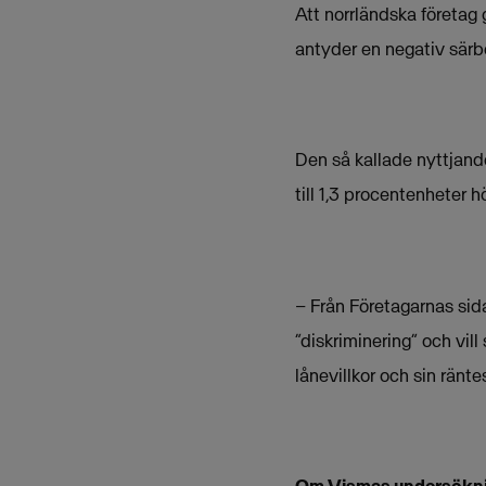
Att norrländska företag g
antyder en negativ särb
Den så kallade nyttjande
till 1,3 procentenheter h
– Från Företagarnas sida
”diskriminering” och vil
lånevillkor och sin ränt