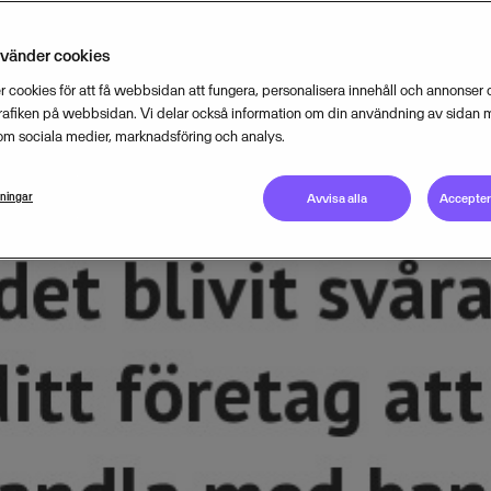
visar en färsk temperaturmätning fr
nvänder cookies
 cookies för att få webbsidan att fungera, personalisera innehåll och annonser o
MAY 20, 2013
2
MIN READ
trafiken på webbsidan. Vi delar också information om din användning av sidan 
om sociala medier, marknadsföring och analys.
lningar
Avvisa alla
Acceptera