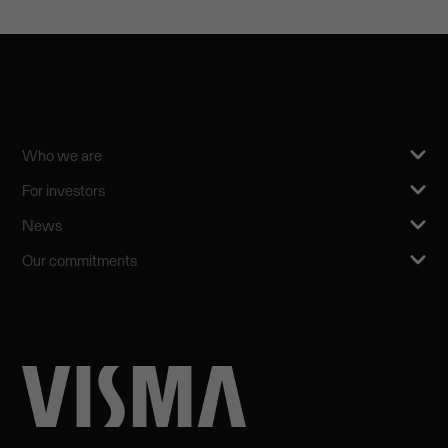
Who we are
For investors
News
Our commitments