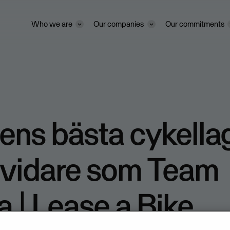
Who we are
Our companies
Our commitments
ens bästa cykella
r vidare som Team
 | Lease a Bike