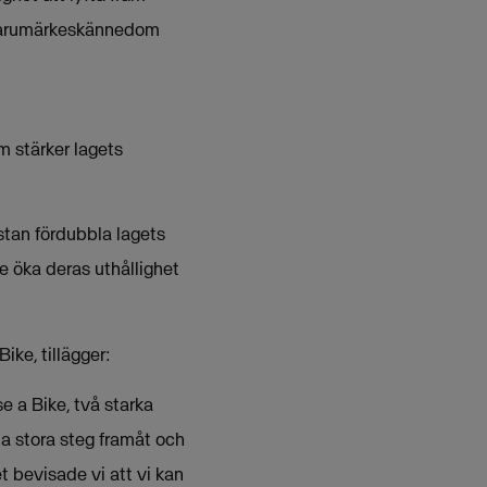
h varumärkeskännedom
 stärker lagets
ästan fördubbla lagets
re öka deras uthållighet
ke, tillägger:
e a Bike, två starka
ta stora steg framåt och
et bevisade vi att vi kan