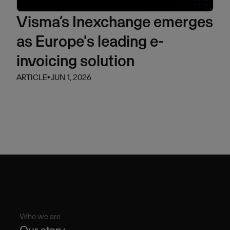
Visma’s Inexchange emerges
as Europe's leading e-
invoicing solution
ARTICLE
⏵
JUN 1, 2026
Who we are