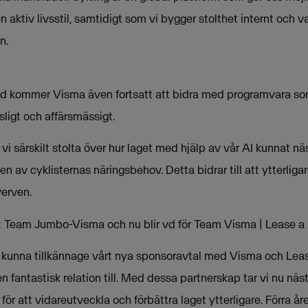
n aktiv livsstil, samtidigt som vi bygger stolthet internt oc
n.
d kommer Visma även fortsatt att bidra med programvara som
sligt och affärsmässigt.
vi särskilt stolta över hur laget med hjälp av vår AI kunnat n
n av cyklisternas näringsbehov. Detta bidrar till att ytterliga
verven.
t Team Jumbo-Visma och nu blir vd för Team Visma | Lease a Bi
tt kunna tillkännage vårt nya sponsoravtal med Visma och Leas
n fantastisk relation till. Med dessa partnerskap tar vi nu näs
r för att vidareutveckla och förbättra laget ytterligare. Förra år