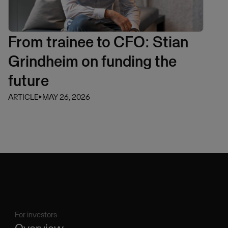
From trainee to CFO: Stian
Grindheim on funding the
future
ARTICLE
⏵
MAY 26, 2026
For investors