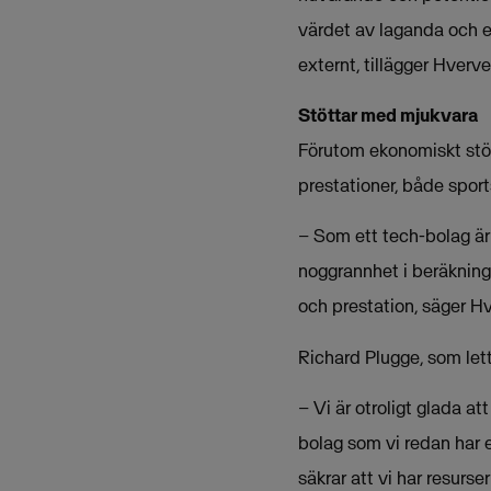
värdet av laganda och e
externt, tillägger Hverve
Stöttar med mjukvara
Förutom ekonomiskt stö
prestationer, både sport
–
Som ett tech-bolag är 
noggrannhet i beräkninge
och prestation, säger H
Richard Plugge, som let
–
Vi är otroligt glada a
bolag som vi redan har e
säkrar att vi har resurse