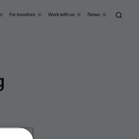
For investors
Work with us
News
g