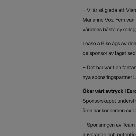
–
Vi är så glada att Vis
Marianne Vos, Fem van E
världens bästa cykella
Lease a Bike ägs av de
delsponsor av laget sed
–
Det har varit en fanta
nya sponsringspartner L
Ökar vårt avtryck i Eu
Sponsorskapet understr
åren har koncernen expan
–
Sponsringen av Team V
nuvarande och potentiell