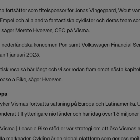
ma fortsätter som titelsponsor för Jonas Vingegaard, Wout va
mpel och alla andra fantastiska cyklister och deras team som 
g, säger Merete Hverven, CEO på Visma.
n nederländska koncernen Pon samt Volkswagen Financial Serv
an 1 januari 2023.
stisk resa så här långt och vi ser redan fram emot nästa kapit
ease a Bike, säger Hverven.
ropa
yker Vismas fortsatta satsning på Europa och Latinamerika. 
derat till ytterligare nio länder och har idag över 1,6 miljoner
isma | Lease a Bike stödjer vår strategi om att öka Vismas n
a marknader. Cykling är en global plattform som ger oss möjli