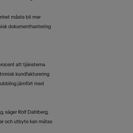
amhet måste bli mer
ronisk dokumenthantering
procent att tjänsterna
tronisk kundfakturering
rdubbling jämfört med
g, säger Rolf Dahlberg,
lar och utbyte kan mätas