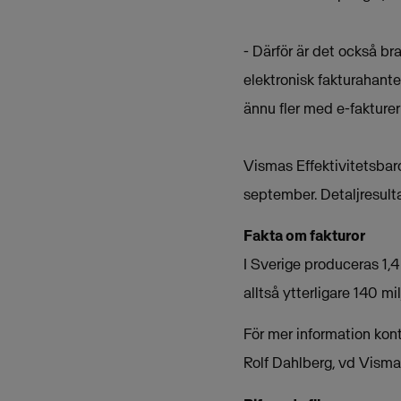
- Därför är det också br
elektronisk fakturahante
ännu fler med e-faktureri
Vismas Effektivitetsba
september. Detaljresult
Fakta om fakturor
I Sverige produceras 1,4
alltså ytterligare 140 mi
För mer information kon
Rolf Dahlberg, vd Vism