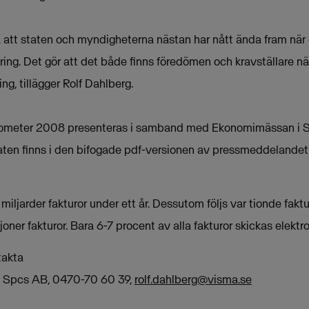
a att staten och myndigheterna nästan har nått ända fram när de
ring. Det gör att det både finns föredömen och kravställare när
ng, tillägger Rolf Dahlberg.
rometer 2008 presenteras i samband med Ekonomimässan i S
aten finns i den bifogade pdf-versionen av pressmeddelandet
 miljarder fakturor under ett år. Dessutom följs var tionde fak
ljoner fakturor. Bara 6-7 procent av alla fakturor skickas elektro
takta
a Spcs AB, 0470-70 60 39,
rolf.dahlberg@visma.se