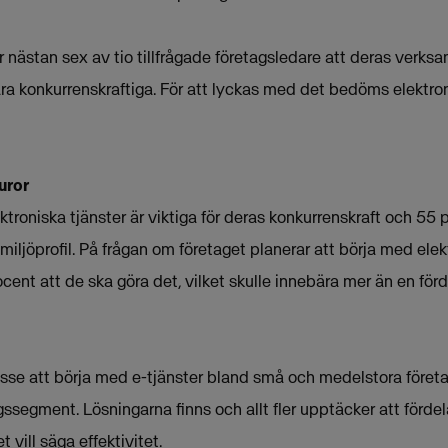
 nästan sex av tio tillfrågade företagsledare att deras verks
 vara konkurrenskraftiga. För att lyckas med det bedöms elekt
uror
ktroniska tjänster är viktiga för deras konkurrenskraft och 55 
ljöprofil. På frågan om företaget planerar att börja med elek
ocent att de ska göra det, vilket skulle innebära mer än en fö
tresse att börja med e-tjänster bland små och medelstora företa
ssegment. Lösningarna finns och allt fler upptäcker att förde
 vill säga effektivitet.