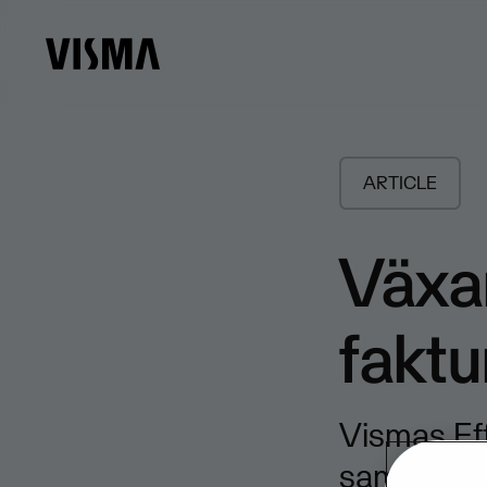
ARTICLE
Växan
faktu
Vismas Eff
samband m