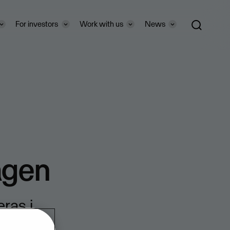
For investors
Work with us
News
agen
ras i
8-19