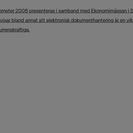
rometer 2008 presenteras i samband med Ekonomimässan i S
isar bland annat att elektronisk dokumenthantering är en vikti
urrenskraftiga.