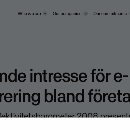
Who we are
Our companies
Our commitments
de intresse för e-
rering bland föret
ektivitetsbarometer 2008 presente
ed Ekonomimässan i Stockholm 1