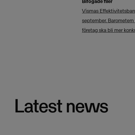
Bifogade filer
Vismas Effektivitetsba
september. Barometern v
företag ska bli mer konk
Latest news