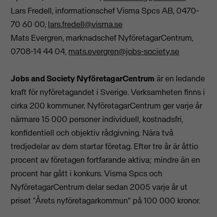
Lars Fredell, informationschef Visma Spcs AB, 0470-
70 60 00,
lars.fredell@visma.se
Mats Evergren, marknadschef NyföretagarCentrum,
0708-14 44 04,
mats.evergren@jobs-society.se
Jobs and Society NyföretagarCentrum
är en ledande
kraft för nyföretagandet i Sverige. Verksamheten finns i
cirka 200 kommuner. NyföretagarCentrum ger varje år
närmare 15 000 personer individuell, kostnadsfri,
konfidentiell och objektiv rådgivning. Nära två
tredjedelar av dem startar företag. Efter tre år är åttio
procent av företagen fortfarande aktiva; mindre än en
procent har gått i konkurs. Visma Spcs och
NyföretagarCentrum delar sedan 2005 varje år ut
priset "Årets nyföretagarkommun" på 100 000 kronor.