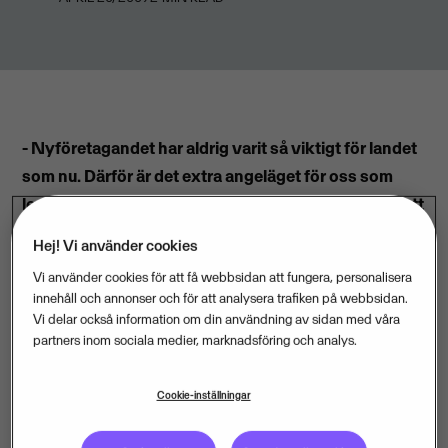
- Nyföretagandet har aldrig varit så viktigt för landet
som nu. Därför är det extra angeläget för oss som
leverantör av ekonomilösningar till mindre företag att
vara med under årets nyföretagarvecka.
Hej! Vi använder cookies
Vi använder cookies för att få webbsidan att fungera, personalisera
Det säger Rolf Dahlberg, vd i Visma Spcs, som är en
innehåll och annonser och för att analysera trafiken på webbsidan.
framträdande aktör när små- och nyföretagandet under
Vi delar också information om din användning av sidan med våra
partners inom sociala medier, marknadsföring och analys.
vecka 17 manifesterar sin allt viktigare roll i samhället.
Arrangemangen startade på måndagsmorgonen runt
Cookie-inställningar
om i landet.