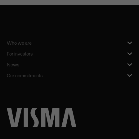
Who we are
For investors
News
Our commitments