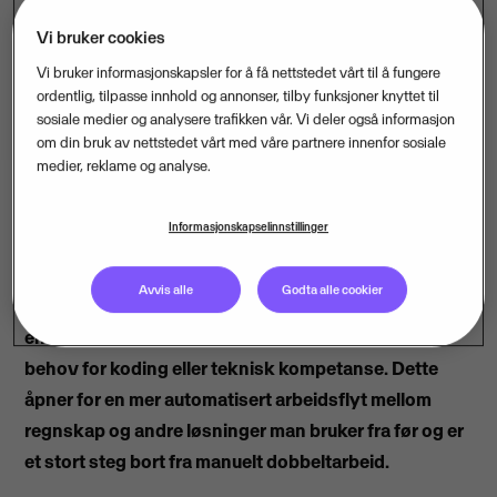
Vi bruker cookies
Vi bruker informasjonskapsler for å få nettstedet vårt til å fungere
ordentlig, tilpasse innhold og annonser, tilby funksjoner knyttet til
sosiale medier og analysere trafikken vår. Vi deler også informasjon
om din bruk av nettstedet vårt med våre partnere innenfor sosiale
medier, reklame og analyse.
Informasjonskapselinnstillinger
Regnskapsprogrammet Visma eAccounting er nå
lansert som en app på integrasjonsplattformen
Avvis alle
Godta alle cookier
Zapier - en plattform med 1500 applikasjoner som
enkelt kan kobles sammen av brukeren selv, uten
behov for koding eller teknisk kompetanse. Dette
åpner for en mer automatisert arbeidsflyt mellom
regnskap og andre løsninger man bruker fra før og er
et stort steg bort fra manuelt dobbeltarbeid.