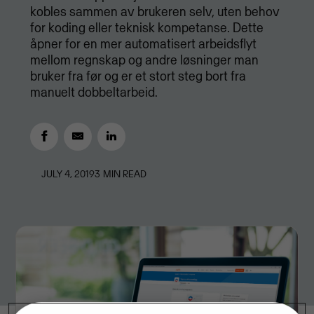
kobles sammen av brukeren selv, uten behov
for koding eller teknisk kompetanse. Dette
åpner for en mer automatisert arbeidsflyt
mellom regnskap og andre løsninger man
bruker fra før og er et stort steg bort fra
manuelt dobbeltarbeid.
JULY 4, 2019
3
MIN READ