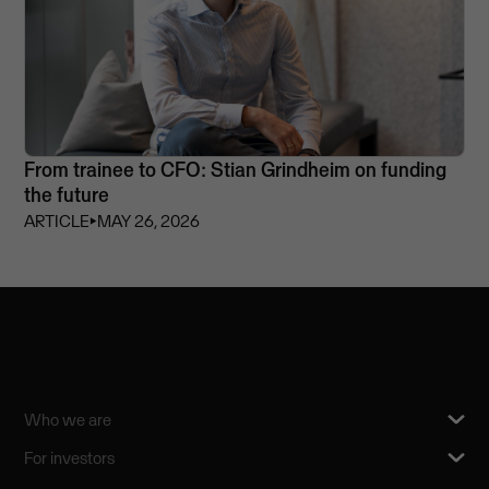
From trainee to CFO: Stian Grindheim on funding
the future
ARTICLE
⏵
MAY 26, 2026
Who we are
For investors