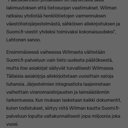
lakimuutoksen että tietosuojan vaatimukset. Wilman
ratkaisu yhdistää henkilötietojen varmennuksen
väestötietojärjestelmästä, sähköisen allekirjoituksen ja
Suomi.fi-viestit yhdeksi toimivaksi kokonaisuudeksi”,
Lehtonen sanoo.
Ensimmäisessä vaiheessa Wilmasta välitetään
Suomi.fi-palveluun vain tieto uudesta päätöksestä,
mutta itse asiakirjat säilyvät turvallisesti Wilmassa.
Tällaisia asiakirjoja allekirjoitetaan vuosittain satoja
tuhansia. Järjestelmien integraatiota laajennetaan
vaiheittain viranomaislinjausten ja lainsäädännön
tarkentuessa. Kun mukaan lasketaan kaikki dokumentit,
kuten todistukset, siirtyy niitä Wilman kautta Suomi.fi-
palveluun lopulta valtakunnallisesti jopa miljoonia joka
vuosi.