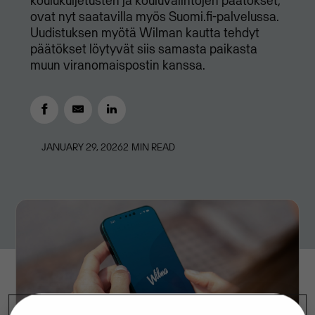
koulukuljetusten ja kouluvalintojen päätökset,
ovat nyt saatavilla myös Suomi.fi-palvelussa.
Uudistuksen myötä Wilman kautta tehdyt
päätökset löytyvät siis samasta paikasta
muun viranomaispostin kanssa.
JANUARY 29, 2026
2
MIN READ