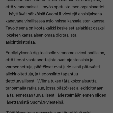
että viranomaiset – myös opetustoimen organisaatiot
– käyttävät sähköisiä Suomi.fi-viestejä ensisijaisena
kanavana virallisessa asioinnissa kansalaisten kanssa.
Tavoitteena on koota kaikki keskeiset asiakirjat osaksi
jokaisen kansalaisen omaa digitaalista
asiointihistoriaa.
Edellytyksenä digitaaliselle viranomaisviestinnälle on,
että tiedot vastaanottajista ovat ajantasaisia ja
varmennettuja, päätökset ovat juridisesti pätevästi
allekirjoitettuja, ja tiedonsiirto tapahtuu
tietoturvallisesti. Wilma tukee tätä kokonaisuutta
tarjoamalla ratkaisun, jossa päätökset allekirjoitetaan
ja tallennetaan turvallisesti järjestelmään ennen niiden
lähettämistä Suomi.fi-viesteinä.
“Päätöksenteon prosessien on täytettävä sekä