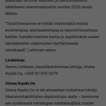
järjestäjät siirtyvät sujuvasti ja tietoturvallisesti
sähköiseen viranomaispostiin vuoden 2026 alusta
lähtien.
“Tavoitteenamme on tehdä viestinnästä entistä
avoimempaa, ajantasaisempaa ja saavutettavampaa
kaikille. Samalla tuemme kuntia ja oppilaitoksia uusien
lakisääteisten vaatimusten täyttämisessä
tehokkaasti”, Lehtonen sanoo.
Lisätietoja:
Teemu Lehtonen, koululiiketoiminnan johtaja, Visma
Aquila Oy, +358 50 595 5074
Visma Aquila Oy
Visma Aquila Oy ei ole ainoastaan luotettava toimija
liiketoimintakriittisten ohjelmistojen alalla – toimimme
sen sydämessä teknologian edelläkävijöinä, tuoden