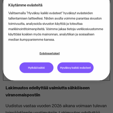
Käytämme evästeitä
Valitsemalla “Hyväksy kaikki evästeet” hyväksyt evästeiden
tallentamisen laitteellesi. Niiden avulla voimme parantaa sivuston
toimivuutta, analysoida sivuston käyttöä ja toteuttaa
markkinointitoimenpiteitä. Voimme jakaa tietoja verkkosivustomme
“Tämä on jälleen yksi askel kohti digitaalisempaa ja
käyttöäsi koskien myös mainonnan, analytiikan ja sosiaalisen
sujuvampaa asiointia. Kun oppilaitosten päätökset
median kumppaniemme kanssa.
ovat jatkossa saatavilla myös Suomi.fi-palvelussa, niin
oppilaiden, huoltajien kuin henkilöstönkin arki
Evästeasetukset
helpottuu huomattavasti”, sanoo Wilmaa kehittävän
Visma Aquila Oy:n koululiiketoiminnan johtaja
Teemu
Hylkää kaikki
Hyväksy kaikki evästeet
Lehtonen
.
Lakimuutos edellyttää valmiutta sähköiseen
viranomaispostiin
Uudistus vastaa vuoden 2026 aikana voimaan tulevan
lainsäädännön vaatimuksiin. Lakimuutos edellyttää,