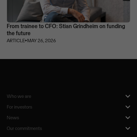
From trainee to CFO: Stian Grindheim on funding
the future
ARTICLE
⏵
MAY 26, 2026
Who we are
For investors
News
Our commitments