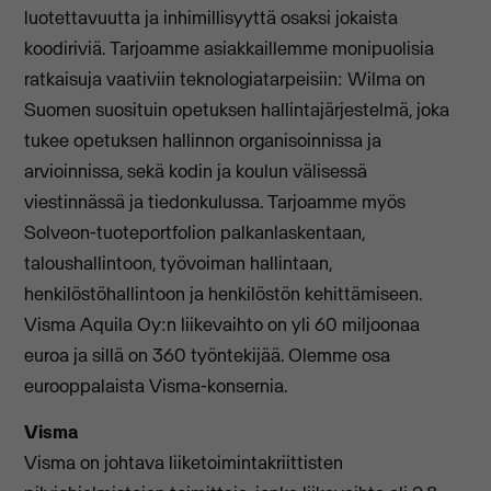
luotettavuutta ja inhimillisyyttä osaksi jokaista
koodiriviä. Tarjoamme asiakkaillemme monipuolisia
ratkaisuja vaativiin teknologiatarpeisiin: Wilma on
Suomen suosituin opetuksen hallintajärjestelmä, joka
tukee opetuksen hallinnon organisoinnissa ja
arvioinnissa, sekä kodin ja koulun välisessä
viestinnässä ja tiedonkulussa. Tarjoamme myös
Solveon-tuoteportfolion palkanlaskentaan,
taloushallintoon, työvoiman hallintaan,
henkilöstöhallintoon ja henkilöstön kehittämiseen.
Visma Aquila Oy:n liikevaihto on yli 60 miljoonaa
euroa ja sillä on 360 työntekijää. Olemme osa
eurooppalaista Visma-konsernia.
Visma
Visma on johtava liiketoimintakriittisten