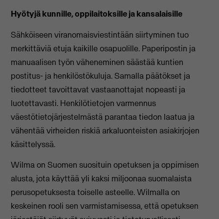
Hyötyjä kunnille, oppilaitoksille ja kansalaisille
Sähköiseen viranomaisviestintään siirtyminen tuo
merkittäviä etuja kaikille osapuolille. Paperipostin ja
manuaalisen työn väheneminen säästää kuntien
postitus- ja henkilöstökuluja. Samalla päätökset ja
tiedotteet tavoittavat vastaanottajat nopeasti ja
luotettavasti. Henkilötietojen varmennus
väestötietojärjestelmästä parantaa tiedon laatua ja
vähentää virheiden riskiä arkaluonteisten asiakirjojen
käsittelyssä.
Wilma on Suomen suosituin opetuksen ja oppimisen
alusta, jota käyttää yli kaksi miljoonaa suomalaista
perusopetuksesta toiselle asteelle. Wilmalla on
keskeinen rooli sen varmistamisessa, että opetuksen