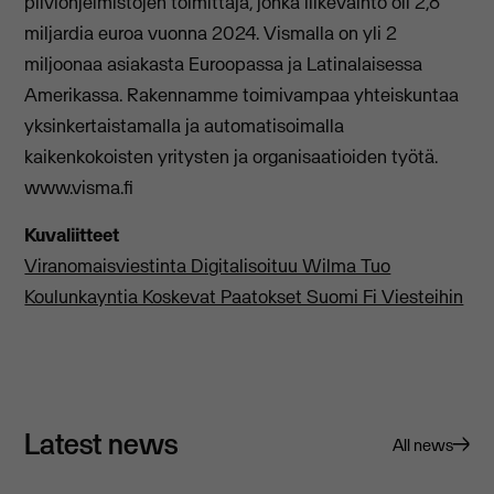
pilviohjelmistojen toimittaja, jonka liikevaihto oli 2,8
miljardia euroa vuonna 2024. Vismalla on yli 2
miljoonaa asiakasta Euroopassa ja Latinalaisessa
Amerikassa. Rakennamme toimivampaa yhteiskuntaa
yksinkertaistamalla ja automatisoimalla
kaikenkokoisten yritysten ja organisaatioiden työtä.
www.visma.fi
Kuvaliitteet
Viranomaisviestinta Digitalisoituu Wilma Tuo
Koulunkayntia Koskevat Paatokset Suomi Fi Viesteihin
Latest news
All news