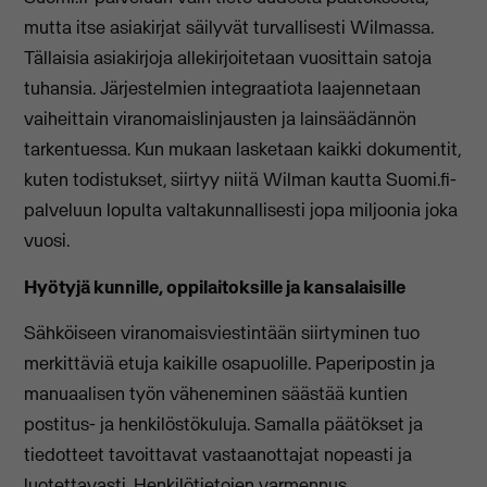
mutta itse asiakirjat säilyvät turvallisesti Wilmassa.
Tällaisia asiakirjoja allekirjoitetaan vuosittain satoja
tuhansia. Järjestelmien integraatiota laajennetaan
vaiheittain viranomaislinjausten ja lainsäädännön
tarkentuessa. Kun mukaan lasketaan kaikki dokumentit,
kuten todistukset, siirtyy niitä Wilman kautta Suomi.fi-
palveluun lopulta valtakunnallisesti jopa miljoonia joka
vuosi.
Hyötyjä kunnille, oppilaitoksille ja kansalaisille
Sähköiseen viranomaisviestintään siirtyminen tuo
merkittäviä etuja kaikille osapuolille. Paperipostin ja
manuaalisen työn väheneminen säästää kuntien
postitus- ja henkilöstökuluja. Samalla päätökset ja
tiedotteet tavoittavat vastaanottajat nopeasti ja
luotettavasti. Henkilötietojen varmennus