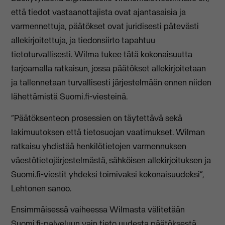
että tiedot vastaanottajista ovat ajantasaisia ja
varmennettuja, päätökset ovat juridisesti pätevästi
allekirjoitettuja, ja tiedonsiirto tapahtuu
tietoturvallisesti. Wilma tukee tätä kokonaisuutta
tarjoamalla ratkaisun, jossa päätökset allekirjoitetaan
ja tallennetaan turvallisesti järjestelmään ennen niiden
lähettämistä Suomi.fi-viesteinä.
“Päätöksenteon prosessien on täytettävä sekä
lakimuutoksen että tietosuojan vaatimukset. Wilman
ratkaisu yhdistää henkilötietojen varmennuksen
väestötietojärjestelmästä, sähköisen allekirjoituksen ja
Suomi.fi-viestit yhdeksi toimivaksi kokonaisuudeksi”,
Lehtonen sanoo.
Ensimmäisessä vaiheessa Wilmasta välitetään
Suomi.fi-palveluun vain tieto uudesta päätöksestä,