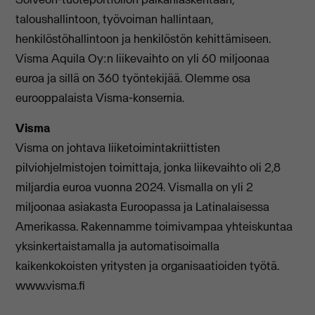
taloushallintoon, työvoiman hallintaan,
henkilöstöhallintoon ja henkilöstön kehittämiseen.
Visma Aquila Oy:n liikevaihto on yli 60 miljoonaa
euroa ja sillä on 360 työntekijää. Olemme osa
eurooppalaista Visma-konsernia.
Visma
Visma on johtava liiketoimintakriittisten
pilviohjelmistojen toimittaja, jonka liikevaihto oli 2,8
miljardia euroa vuonna 2024. Vismalla on yli 2
miljoonaa asiakasta Euroopassa ja Latinalaisessa
Amerikassa. Rakennamme toimivampaa yhteiskuntaa
yksinkertaistamalla ja automatisoimalla
kaikenkokoisten yritysten ja organisaatioiden työtä.
www.visma.fi