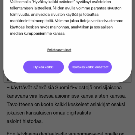
Valitsemalla “Hyväksy kaikki evästeet” hyväksyt evästeiden
helpottuu huomattavasti”, sanoo Wilmaa kehittävän
tallentamisen laitteellesi. Niiden avulla voimme parantaa sivuston
toimivuutta, analysoida sivuston käyttöä ja toteuttaa
Visma Aquila Oy:n koululiiketoiminnan johtaja
Teemu
markkinointitoimenpiteitä. Voimme jakaa tietoja verkkosivustomme
Lehtonen
.
käyttöäsi koskien myös mainonnan, analytiikan ja sosiaalisen
median kumppaniemme kanssa.
Lakimuutos edellyttää valmiutta sähköiseen
viranomaispostiin
Evästeasetukset
Uudistus vastaa vuoden 2026 aikana voimaan tulevan
Hylkää kaikki
Hyväksy kaikki evästeet
lainsäädännön vaatimuksiin. Lakimuutos edellyttää,
että viranomaiset – myös opetustoimen organisaatiot
– käyttävät sähköisiä Suomi.fi-viestejä ensisijaisena
kanavana virallisessa asioinnissa kansalaisten kanssa.
Tavoitteena on koota kaikki keskeiset asiakirjat osaksi
jokaisen kansalaisen omaa digitaalista
asiointihistoriaa.
Edellytyksenä digitaaliselle viranomaisviestinnälle on,