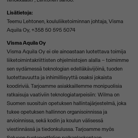
Lisätietoja:
Teemu Lehtonen, koululiiketoiminnan johtaja, Visma
Aquila Oy, +358 50 595 5074
Visma Aquila Oy
Visma Aquila Oy ei ole ainoastaan luotettava toimija
liiketoimintakriittisten ohjelmistojen alalla – toimimme
sen sydämessä teknologian edelläkävijöinä, tuoden
luotettavuutta ja inhimillisyyttä osaksi jokaista
koodiriviä. Tarjoamme asiakkaillemme monipuolisia
ratkaisuja vaativiin teknologiatarpeisiin: Wilma on
Suomen suosituin opetuksen hallintajärjestelmä, joka
tukee opetuksen hallinnon organisoinnissa ja
arvioinnissa, sekä kodin ja koulun välisessä
viestinnässä ja tiedonkulussa. Tarjoamme myös
Solveon-tuoteportfolion palkanlaskentaan,