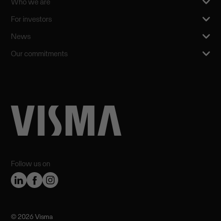
Who we are
For investors
News
Our commitments
Follow us on
©️ 2026 Visma