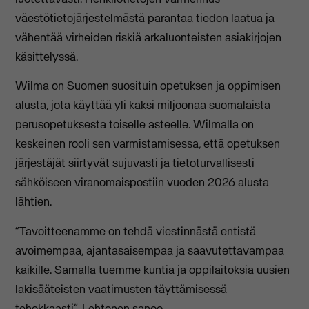
väestötietojärjestelmästä parantaa tiedon laatua ja
vähentää virheiden riskiä arkaluonteisten asiakirjojen
käsittelyssä.
Wilma on Suomen suosituin opetuksen ja oppimisen
alusta, jota käyttää yli kaksi miljoonaa suomalaista
perusopetuksesta toiselle asteelle. Wilmalla on
keskeinen rooli sen varmistamisessa, että opetuksen
järjestäjät siirtyvät sujuvasti ja tietoturvallisesti
sähköiseen viranomaispostiin vuoden 2026 alusta
lähtien.
“Tavoitteenamme on tehdä viestinnästä entistä
avoimempaa, ajantasaisempaa ja saavutettavampaa
kaikille. Samalla tuemme kuntia ja oppilaitoksia uusien
lakisääteisten vaatimusten täyttämisessä
tehokkaasti”, Lehtonen sanoo.