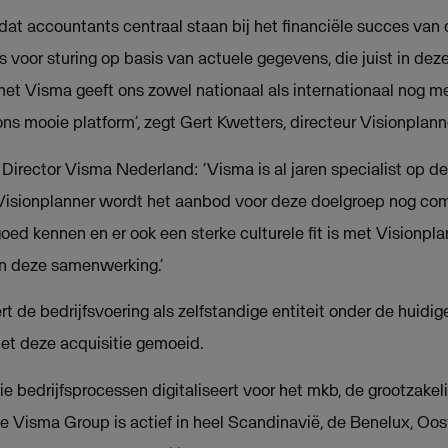
 dat accountants centraal staan bij het financiële succes van
s voor sturing op basis van actuele gegevens, die juist in deze
et Visma geeft ons zowel nationaal als internationaal nog m
 ons mooie platform’, zegt Gert Kwetters, directeur Visionplann
Director Visma Nederland: ‘Visma is al jaren specialist op 
isionplanner wordt het aanbod voor deze doelgroep nog com
oed kennen en er ook een sterke culturele fit is met Visionpl
n deze samenwerking.’
t de bedrijfsvoering als zelfstandige entiteit onder de huidig
et deze acquisitie gemoeid.
e bedrijfsprocessen digitaliseert voor het mkb, de grootzakel
De Visma Group is actief in heel Scandinavië, de Benelux, O