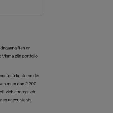
stingaangiften en
 Visma zijn portfolio
countantskantoren die
 van meer dan 2.200
ft zich strategisch
unnen accountants