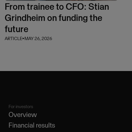
From trainee to CFO: Stian
Grindheim on funding the
future
ARTICLE
⏵
MAY 26, 2026
For investors
Overview
Financial results