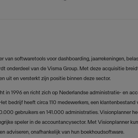
er van softwaretools voor dashboarding, jaarrekeningen, bela
rdt onderdeel van de Visma Group. Met deze acquisitie breidt
 uit en versterkt zijn positie binnen deze sector.
cht in 1996 en richt zich op Nederlandse administratie- en ac
Het bedrijf heeft circa 110 medewerkers, een klantenbestand
.000 gebruikers en 141.000 administraties. Visionplanner hee
ngrijke speler in de accountancysector. Met Visionplanner k
 en adviseren, onafhankelijk van hun boekhoudsoftware.