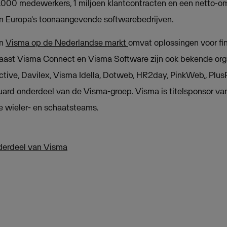
.000 medewerkers, 1 miljoen klantcontracten en een netto-omz
an Europa's toonaangevende softwarebedrijven.
an
Visma op de Nederlandse markt
omvat oplossingen voor fi
Naast Visma Connect en Visma Software zijn ook bekende org
ctive, Davilex, Visma Idella, Dotweb, HR2day, PinkWeb,, Plus
uard onderdeel van de Visma-groep. Visma is titelsponsor 
e wieler- en schaatsteams.
derdeel van Visma