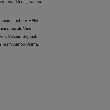
et van 1,5 miljard euro
nancieel beheer, HRM,
anisaties als Visma
Port, VerzuimSignaal,
van Team Jumbo-Visma,