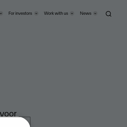
For investors
Work with us
News
 voor
ften en