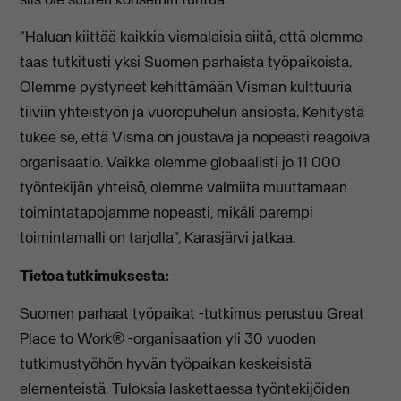
“Haluan kiittää kaikkia vismalaisia siitä, että olemme
taas tutkitusti yksi Suomen parhaista työpaikoista.
Olemme pystyneet kehittämään Visman kulttuuria
tiiviin yhteistyön ja vuoropuhelun ansiosta. Kehitystä
tukee se, että Visma on joustava ja nopeasti reagoiva
organisaatio. Vaikka olemme globaalisti jo 11 000
työntekijän yhteisö, olemme valmiita muuttamaan
toimintatapojamme nopeasti, mikäli parempi
toimintamalli on tarjolla”, Karasjärvi jatkaa.
Tietoa tutkimuksesta:
Suomen parhaat työpaikat -tutkimus perustuu Great
Place to Work® -organisaation yli 30 vuoden
tutkimustyöhön hyvän työpaikan keskeisistä
elementeistä. Tuloksia laskettaessa työntekijöiden