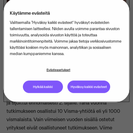
Käytämme evästeitä
Valitsemalla “Hyväksy kaikki evästeet” hyväksyt evästeiden
tallentamisen laitteellesi. Niiden avulla voimme parantaa sivuston
Ohjelmistoyhtiö Visma sijoittui erinomaisesti toiselle
toimivuutta, analysoida sivuston käyttöä ja toteuttaa
sijalle Suomen parhaat työpaikat 2020 -tutkimuksen
markkinointitoimenpiteitä. Voimme jakaa tietoja verkkosivustomme
käyttöäsi koskien myös mainonnan, analytiikan ja sosiaalisen
suurten yritysten sarjassa. Suomen Visma-yhtiöt
median kumppaniemme kanssa.
osallistuivat tutkimukseen toista kertaa yhdessä.
Vuonna 2019 Visma sijoittui kolmanneksi.
Evästeasetukset
Suomen Visma-yhtiöt osallistuivat toista kertaa
yhdessä Suomen parhaat työpaikat -tutkimuksen
Hylkää kaikki
Hyväksy kaikki evästeet
suurten organisaatioiden sarjaan (yli 500 työntekijää)
ja sijoittui erinomaisesti 2. sijalle. Tänä vuonna
tutkimukseen osallistui 10 Visma-yhtiötä eli yli 1000
vismalaista. Vain viimeisen vuoden sisällä ostetut
yritykset eivät osallistuneet tutkimukseen. Viime