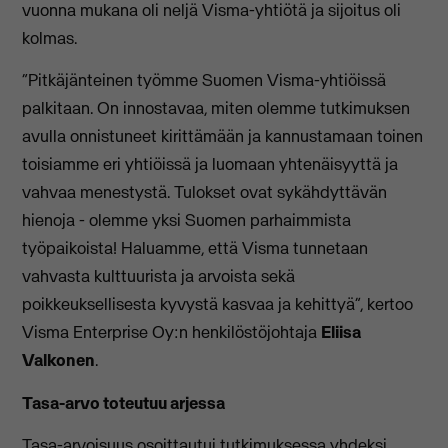
vuonna mukana oli neljä Visma-yhtiötä ja sijoitus oli
kolmas.
“Pitkäjänteinen työmme Suomen Visma-yhtiöissä
palkitaan. On innostavaa, miten olemme tutkimuksen
avulla onnistuneet kirittämään ja kannustamaan toinen
toisiamme eri yhtiöissä ja luomaan yhtenäisyyttä ja
vahvaa menestystä. Tulokset ovat sykähdyttävän
hienoja - olemme yksi Suomen parhaimmista
työpaikoista! Haluamme, että Visma tunnetaan
vahvasta kulttuurista ja arvoista sekä
poikkeuksellisesta kyvystä kasvaa ja kehittyä”, kertoo
Visma Enterprise Oy:n henkilöstöjohtaja
Eliisa
Valkonen
.
Tasa-arvo toteutuu arjessa
Tasa-arvoisuus osoittautui tutkimuksessa yhdeksi