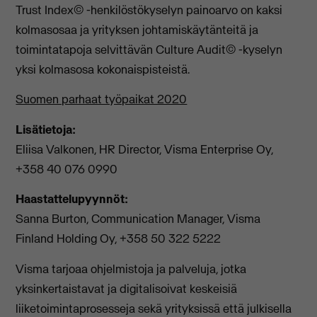
Trust Index© -henkilöstökyselyn painoarvo on kaksi
kolmasosaa ja yrityksen johtamiskäytänteitä ja
toimintatapoja selvittävän Culture Audit© -kyselyn
yksi kolmasosa kokonaispisteistä.
Suomen parhaat työpaikat 2020
Lisätietoja:
Eliisa Valkonen, HR Director, Visma Enterprise Oy,
+358 40 076 0990
Haastattelupyynnöt:
Sanna Burton, Communication Manager, Visma
Finland Holding Oy, +358 50 322 5222
Visma tarjoaa ohjelmistoja ja palveluja, jotka
yksinkertaistavat ja digitalisoivat keskeisiä
liiketoimintaprosesseja sekä yrityksissä että julkisella