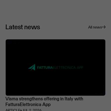
Latest news
All news
Visma strengthens offering in Italy with
FatturaElettronica App
ARTICLE
⏵
JUL 2, 2026