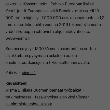
sektorilla. Konserni toimii Pohjois-Euroopan lisäksi
Keski- ja Itä-Euroopassa sekä Benelux-maissa. Yli 10
000 työntekijää, yli 1 000 000 asiakassopimusta ja 1,2
mrd. euron liikevaihto vuonna 2018 tekevät Vismasta
yhden Euroopan johtavista ohjelmistoyhtiöistä.
www.visma.fi
Suomessa jo yli 1300 Visman asiantuntijaa auttaa
asiakkaitaan pysymään askeleen edellä
ohjelmistoratkaisujen ja IT-konsultoinnin avulla.
Kotisivu:
visma.fi
.
Kuvaliitteet
Visma 2. sijalla Suomen parhaat työpaikat -
tutkimuksessa - tasa-arvoisuus on yksi Visman
suurimmista vahvuuksista