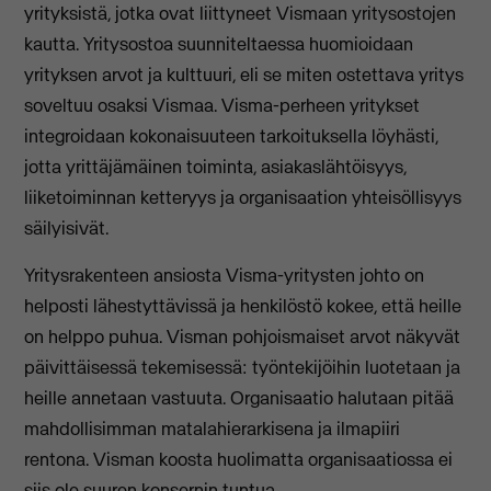
yrityksistä, jotka ovat liittyneet Vismaan yritysostojen
kautta. Yritysostoa suunniteltaessa huomioidaan
yrityksen arvot ja kulttuuri, eli se miten ostettava yritys
soveltuu osaksi Vismaa. Visma-perheen yritykset
integroidaan kokonaisuuteen tarkoituksella löyhästi,
jotta yrittäjämäinen toiminta, asiakaslähtöisyys,
liiketoiminnan ketteryys ja organisaation yhteisöllisyys
säilyisivät.
Yritysrakenteen ansiosta Visma-yritysten johto on
helposti lähestyttävissä ja henkilöstö kokee, että heille
on helppo puhua. Visman pohjoismaiset arvot näkyvät
päivittäisessä tekemisessä: työntekijöihin luotetaan ja
heille annetaan vastuuta. Organisaatio halutaan pitää
mahdollisimman matalahierarkisena ja ilmapiiri
rentona. Visman koosta huolimatta organisaatiossa ei
siis ole suuren konsernin tuntua.