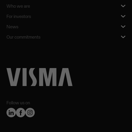
Who we are
For investors
News
Our commitments
Follow us on