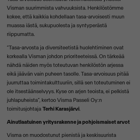
Visman suurimmista vahvuuksista. Henkilöstömme
kokee, että kaikkia kohdellaan tasa-arvoisesti muun
muassa iästä, sukupuolesta ja syntyperästä
riippumatta.
“Tasa-arvosta ja diversiteetistä huolehtiminen ovat
korkealla Visman johdon prioriteeteissä. On tärkeää
nähdä näiden myös toteutuvan henkilöstön arjessa
eikä jäävän vain puheen tasolle. Tasa-arvoisuus pitää
juurruttaa toimintakulttuuriin, sillä sen toteutuminen ei
ole itsestäänselvyys. Kyse on arjen teoista, ei pelkistä
juhlapuheista”, kertoo Visma Passeli Oy:n
toimitusjohtaja
Terhi Karasjärvi
.
Ainutlaatuinen yritysrakenne ja pohjoismaiset arvot
Visma on muodostunut pienistä ja keskisuurista