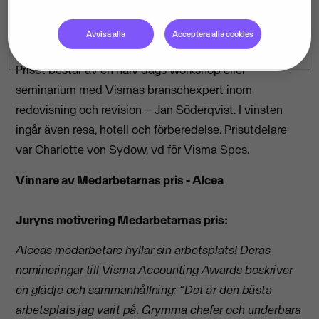
som utvecklar både svenskt näringsliv och sina egna
medarbetare.
Avvisa alla
Acceptera alla cookies
Priset består av en halv dags workshop eller
seminarium med Vismas branschexpert inom
redovisning och revision – Jan Söderqvist. I vinsten
ingår även resa, hotell och förberedelse. Prisutdelare
var Charlotte von Sydow, vd för Visma Spcs.
Vinnare av Medarbetarnas pris - Alcea
Juryns motivering Medarbetarnas pris:
Alceas medarbetare hyllar sin arbetsplats! Deras
nomineringar till Visma Accounting Awards beskriver
en glädje och sammanhållning: “Det är den bästa
arbetsplats jag varit på. Grymma chefer och underbara