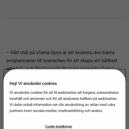
– Vårt mål på Visma Spcs är att leverera den bästa
programvaran till branschen för att skapa ett hållbart
arbetsliv och företagande för redovisningsbyråerna.
Vårt jobb är att förenkla för byråerna i deras arbete
Hej! Vi använder cookies
med att hjälpa Sveriges småföretagare att växa och
skapa ännu fler jobb, säger Charlotte von Sydow, vd för
Vi använder cookies för att få webbsidan att fungera, personalisera
innehåll och annonser och för att analysera trafiken på webbsidan.
Visma Spcs.
Vi delar också information om din användning av sidan med våra
partners inom sociala medier, marknadsföring och analys.
Visma Accounting Awards instiftades 2018 och syftet
med priset är att lyfta och hylla redovisningsbyråer
Cookie-inställningar