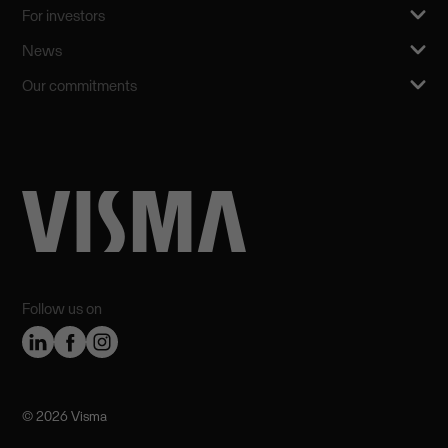
For investors
News
Our commitments
Follow us on
©️ 2026 Visma