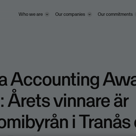
Who we are
Our companies
Our commitments
a Accounting Aw
 Årets vinnare är
mibyrån i Tranås