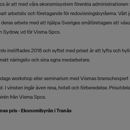
s är att med våra ekonomisystem förenkla administrationen f
llbart arbetsliv och företagande för redovisningsbyråerna. Vårt 
 i deras arbete med att hjälpa Sveriges småföretagare att väx
on Sydow, vd för Visma Spcs.
 instiftades 2018 och syftet med priset är att lyfta och hyl
skt näringsliv och sina egna medarbetare.
lv dags workshop eller seminarium med Vismas branschexpert
t. I vinsten ingår även resa, hotell och förberedelse. Prisutdel
irén från Visma Spcs.
as pris - Ekonomibyrån i Tranås