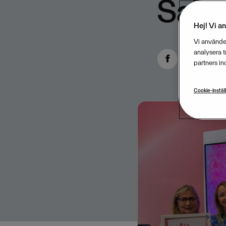
Sald
Hej! Vi a
Vi använder
analysera 
partners in
Cookie-instäl