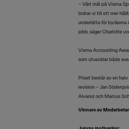
– Vårt mål på Visma Spc
bidrar vi till ett mer hå
underlätta för byråerna
jobb, säger Charlotte v
Visma Accounting Awards
som utvecklar både sven
Priset består av en ha
revision – Jan Söderqvis
Alvarez och Marcus Sch
Vinnare av Medarbetarn
Juryns motivering: