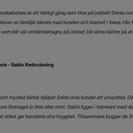
edarbetare är ett härligt gäng som trivs på jobbet! Deras nom
iver en familjär känsla med kunden och teamet i fokus. Här h
 som blir väl omhändertagna på jobbet, blir ännu bättre på at
ris -
Saldo Redovisning
h mycket kärlek hjälper Saldo sina kunder att utvecklas. De
m företaget är litet eller stort. Saldo ligger i framkant med di
het vilket ger kunderna stor trygghet. Tillsammans bygger de S