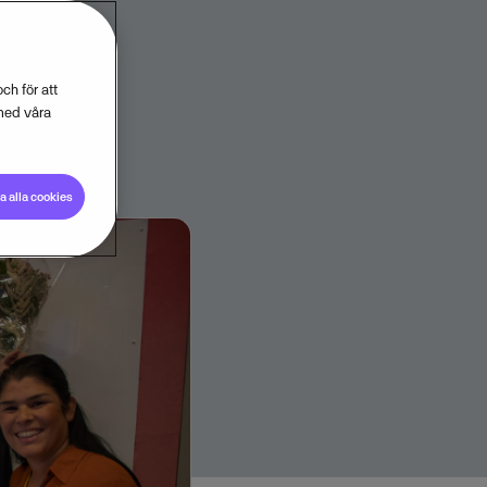
ch för att
med våra
 alla cookies