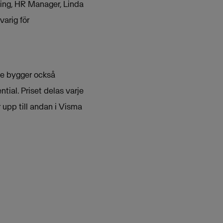
ning, HR Manager, Linda
arig för
De bygger också
tial. Priset delas varje
r upp till andan i Visma