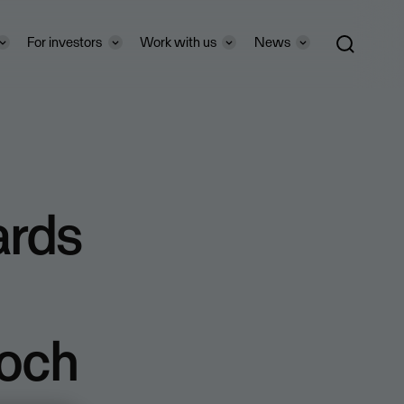
For investors
Work with us
News
ards
 och