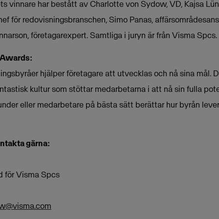
ets vinnare har bestått av Charlotte von Sydow, VD, Kajsa Lü
ef för redovisningsbranschen, Simo Panas, affärsområdesansv
arson, företagarexpert. Samtliga i juryn är från Visma Spcs.
 Awards:
ingsbyråer hjälper företagare att utvecklas och nå sina mål. 
tastisk kultur som stöttar medarbetarna i att nå sin fulla poten
 kunder eller medarbetare på bästa sätt berättar hur byrån leve
ontakta gärna:
d för Visma Spcs
dow@visma.com