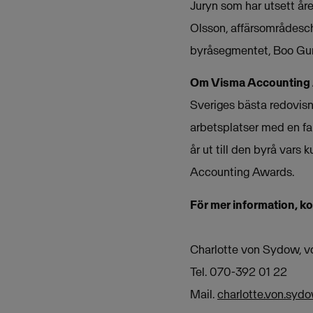
Juryn som har utsett år
Olsson, affärsområdesch
byråsegmentet, Boo Gunn
Om Visma Accounting
Sveriges bästa redovisn
arbetsplatser med en fan
år ut till den byrå vars
Accounting Awards.
För mer information, k
Charlotte von Sydow, v
Tel. 070-392 01 22
Mail.
charlotte.von.sy