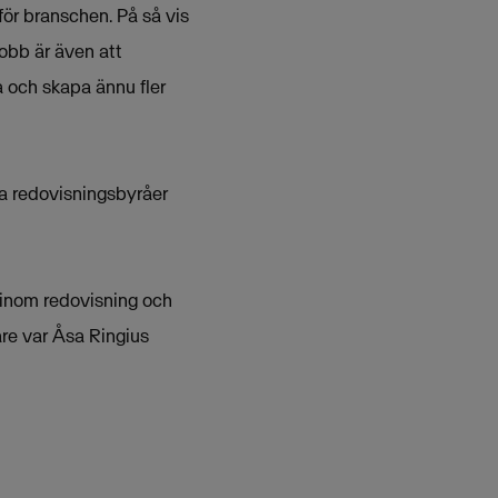
ör branschen. På så vis
jobb är även att
a och skapa ännu fler
la redovisningsbyråer
 inom redovisning och
are var Åsa Ringius