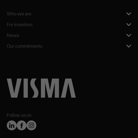
Who we are
For investors
News
Our commitments
Follow us on