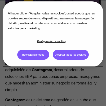
Al hacer clic en “Aceptar todas las cookies”, usted acepta que las
cookies se guarden en su dispositivo para mejorar la navegación
del sitio, analizar el uso del mismo, y colaborar con nuestros
estudios para marketing.
Configuración de cookies
Rechazarlas todas
Aceptar todas las cookies
VISMA
, el gigante de software con sede en Noruega
presente en nuestro país desde 2018, anuncia la
adquisición de
Contagram
, desarrolladora de
soluciones ERP para pequeñas empresas, micropymes
que necesitan administrar su negocio de forma ágil y
simple.
Contagram
es un sistema de gestión en la nube que