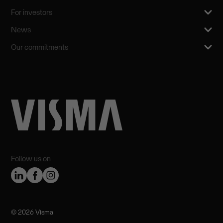
For investors
News
Our commitments
Follow us on
©️ 2026 Visma