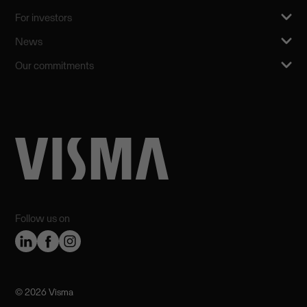
For investors
News
Our commitments
Follow us on
©️ 2026 Visma